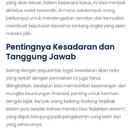
yang akan keluar. Dalam beberapa kasus, ini bisa menjadi
aktivitas sosial tersendiri, di mana sekelompok orang
berkumpul untuk mendengarkan ramalan dan kemudian
membuat keputusan bersama tentang angka yang akan
mereka pilih.
Pentingnya Kesadaran dan
Tanggung Jawab
Seiring dengan popularitas togel, kesadaran akan risiko
yang terkait dengan permainan ini juga harus
ditingkatkan. Meskipun bisa memberikan kesenangan dan
mungkin keuntungan finansial, penting untuk bermain
dengan bijak. Banyak orang kadang-kadang terjebak
dalam pola berpikir bahwa mereka bisa “kalahkan sistem”,
yang dapat berujung pada pengeluaran uang lebih dari
yang seharusnya.