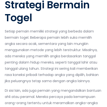
Strategi Bermain
Togel
Setiap pemain memiliki strategi yang berbeda dalam
bermain togel. Beberapa pemain lebih suka memilih
angka secara acak, sementara yang lain mungkin
menggunakan metode yang lebih terstruktur. Misalnya,
ada mereka yang memilih angka berdasarkan tanggal
penting dalam hidup mereka, seperti tanggal lahir atau
tanggal ulang tahun. Strategi ini sering kali memberikan
rasa koneksi pribadi terhadap angka yang dipilih, bahkan
jika peluangnya tetap sama dengan angka lainnya.
Di sisi lain, ada juga pemain yang mengandalkan bantuan
ahli atau peramal. Mereka percaya pada kemampuan
orang-orang tertentu untuk meramalkan angka-angka