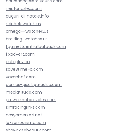
coursdanglaistoulouse.com
neptunuslex.com
auguri-di-natale.info
michelewatch.us
omega--watches.us
breitling-watches.us
tgarnettcentrallautoads.com
fixadvert.com
autopluz.co
save3time-c.com
vexonhcf.com
demos-pixelsparadise.com
mediatitude.com
prewarmotorcycles.com
simracinglinks.com
dosyamerkezi.net
le-surrealisme.com
showcasebeauty.com