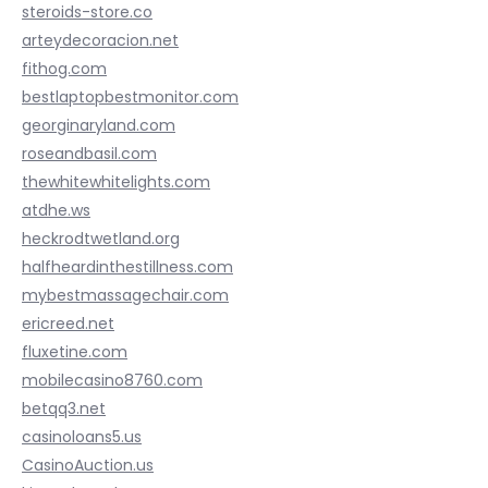
steroids-store.co
arteydecoracion.net
fithog.com
bestlaptopbestmonitor.com
georginaryland.com
roseandbasil.com
thewhitewhitelights.com
atdhe.ws
heckrodtwetland.org
halfheardinthestillness.com
mybestmassagechair.com
ericreed.net
fluxetine.com
mobilecasino8760.com
betqq3.net
casinoloans5.us
CasinoAuction.us