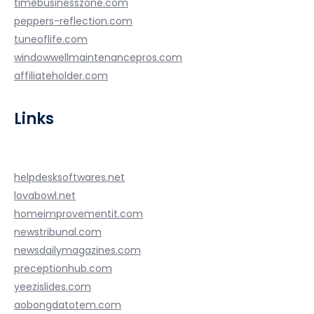
timebusinesszone.com
peppers-reflection.com
tuneoflife.com
windowwellmaintenancepros.com
affiliateholder.com
Links
helpdesksoftwares.net
lovabowl.net
homeimprovementit.com
newstribunal.com
newsdailymagazines.com
preceptionhub.com
yeezislides.com
aobongdatotem.com