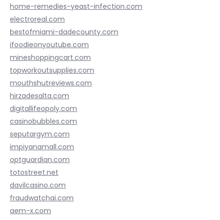
home-remedies-yeast-infection.com
electroreal.com
bestofmiami-dadecounty.com
ifoodieonyoutube.com
mineshoppingcart.com
topworkoutsupplies.com
mouthshutreviews.com
hirzadesalta.com
digitallifeopoly.com
casinobubbles.com
seputargym.com
impiyanamall.com
optguardian.com
totostreet.net
davilcasino.com
fraudwatchai.com
aem-x.com