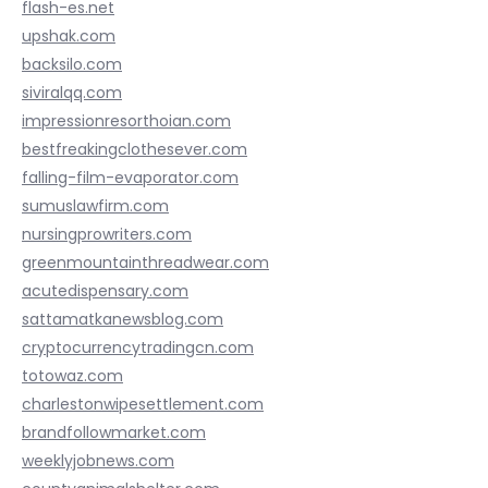
flash-es.net
upshak.com
backsilo.com
siviralqq.com
impressionresorthoian.com
bestfreakingclothesever.com
falling-film-evaporator.com
sumuslawfirm.com
nursingprowriters.com
greenmountainthreadwear.com
acutedispensary.com
sattamatkanewsblog.com
cryptocurrencytradingcn.com
totowaz.com
charlestonwipesettlement.com
brandfollowmarket.com
weeklyjobnews.com