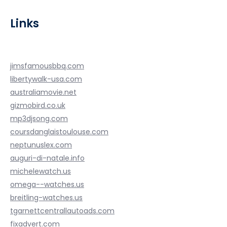
Links
jimsfamousbbq.com
libertywalk-usa.com
australiamovie.net
gizmobird.co.uk
mp3djsong.com
coursdanglaistoulouse.com
neptunuslex.com
auguri-di-natale.info
michelewatch.us
omega--watches.us
breitling-watches.us
tgarnettcentrallautoads.com
fixadvert.com