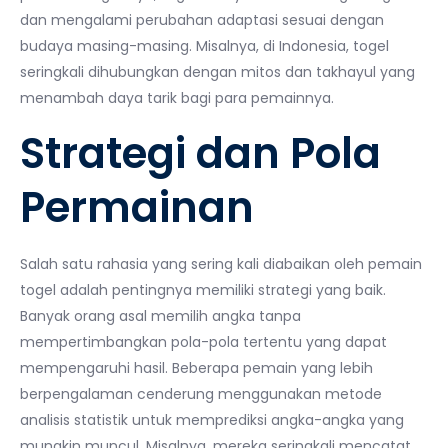
dan mengalami perubahan adaptasi sesuai dengan
budaya masing-masing. Misalnya, di Indonesia, togel
seringkali dihubungkan dengan mitos dan takhayul yang
menambah daya tarik bagi para pemainnya.
Strategi dan Pola
Permainan
Salah satu rahasia yang sering kali diabaikan oleh pemain
togel adalah pentingnya memiliki strategi yang baik.
Banyak orang asal memilih angka tanpa
mempertimbangkan pola-pola tertentu yang dapat
mempengaruhi hasil. Beberapa pemain yang lebih
berpengalaman cenderung menggunakan metode
analisis statistik untuk memprediksi angka-angka yang
mungkin muncul. Misalnya, mereka seringkali mencatat