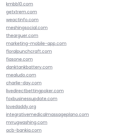
kmbb10.com
getxtrem.com
weactinfo.com
meshingsocial.com
thearguer.com
marketing-mobile-app.com
floralpunchcraft.com
fiasone.com
danktankbattery.com
mealudo.com
charlie-day.com
livedirectbettingpoker.com
foxbusinessupdate.com
lovedaddy.org
integrativemedicalmassageplano.com
mrrugwashing.com
acb-bankia.com