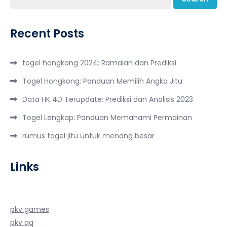
Recent Posts
togel hongkong 2024: Ramalan dan Prediksi
Togel Hongkong: Panduan Memilih Angka Jitu
Data HK 4D Terupdate: Prediksi dan Analisis 2023
Togel Lengkap: Panduan Memahami Permainan
rumus togel jitu untuk menang besar
Links
pkv games
pkv qq