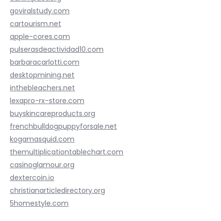
goviralstudy.com
cartourism.net
apple-cores.com
pulserasdeactividad10.com
barbaracarlotti.com
desktopmining.net
inthebleachers.net
lexapro-rx-store.com
buyskincareproducts.org
frenchbulldogpuppyforsale.net
kogamasquid.com
themultiplicationtablechart.com
casinoglamour.org
dextercoin.io
christianarticledirectory.org
5homestyle.com