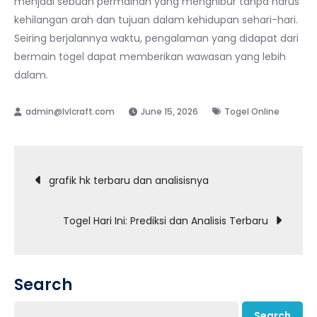
menjadi sebuah permainan yang menghibur tanpa harus
kehilangan arah dan tujuan dalam kehidupan sehari-hari.
Seiring berjalannya waktu, pengalaman yang didapat dari
bermain togel dapat memberikan wawasan yang lebih
dalam.
June 15, 2026
Togel Online
Post
grafik hk terbaru dan analisisnya
navigation
Togel Hari Ini: Prediksi dan Analisis Terbaru
Search
Search