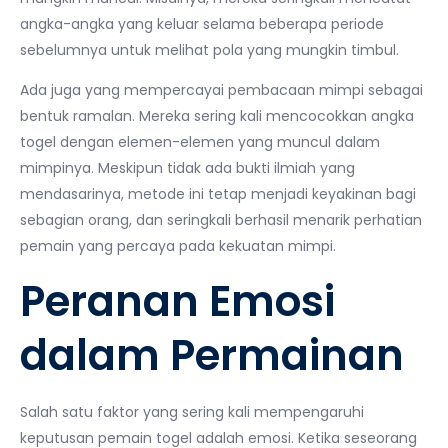
angka-angka yang keluar selama beberapa periode
sebelumnya untuk melihat pola yang mungkin timbul.
Ada juga yang mempercayai pembacaan mimpi sebagai
bentuk ramalan. Mereka sering kali mencocokkan angka
togel dengan elemen-elemen yang muncul dalam
mimpinya. Meskipun tidak ada bukti ilmiah yang
mendasarinya, metode ini tetap menjadi keyakinan bagi
sebagian orang, dan seringkali berhasil menarik perhatian
pemain yang percaya pada kekuatan mimpi.
Peranan Emosi
dalam Permainan
Salah satu faktor yang sering kali mempengaruhi
keputusan pemain togel adalah emosi. Ketika seseorang