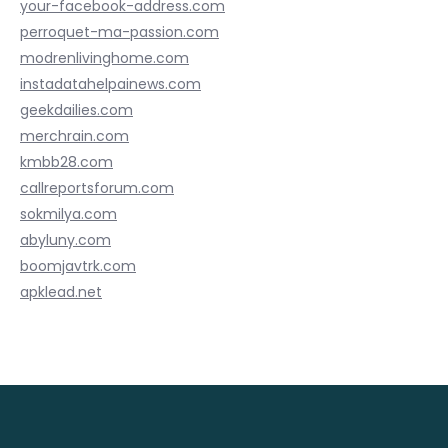
your-facebook-address.com
perroquet-ma-passion.com
modrenlivinghome.com
instadatahelpainews.com
geekdailies.com
merchrain.com
kmbb28.com
callreportsforum.com
sokmilya.com
abyluny.com
boomjavtrk.com
apklead.net