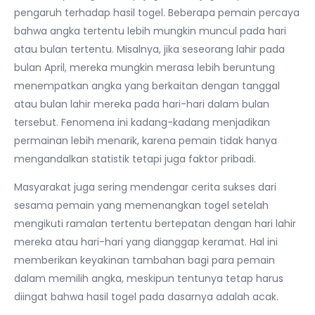
pengaruh terhadap hasil togel. Beberapa pemain percaya
bahwa angka tertentu lebih mungkin muncul pada hari
atau bulan tertentu. Misalnya, jika seseorang lahir pada
bulan April, mereka mungkin merasa lebih beruntung
menempatkan angka yang berkaitan dengan tanggal
atau bulan lahir mereka pada hari-hari dalam bulan
tersebut. Fenomena ini kadang-kadang menjadikan
permainan lebih menarik, karena pemain tidak hanya
mengandalkan statistik tetapi juga faktor pribadi.
Masyarakat juga sering mendengar cerita sukses dari
sesama pemain yang memenangkan togel setelah
mengikuti ramalan tertentu bertepatan dengan hari lahir
mereka atau hari-hari yang dianggap keramat. Hal ini
memberikan keyakinan tambahan bagi para pemain
dalam memilih angka, meskipun tentunya tetap harus
diingat bahwa hasil togel pada dasarnya adalah acak.