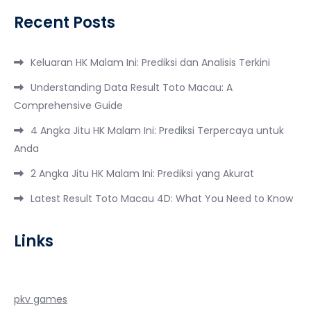
Recent Posts
Keluaran HK Malam Ini: Prediksi dan Analisis Terkini
Understanding Data Result Toto Macau: A
Comprehensive Guide
4 Angka Jitu HK Malam Ini: Prediksi Terpercaya untuk
Anda
2 Angka Jitu HK Malam Ini: Prediksi yang Akurat
Latest Result Toto Macau 4D: What You Need to Know
Links
pkv games