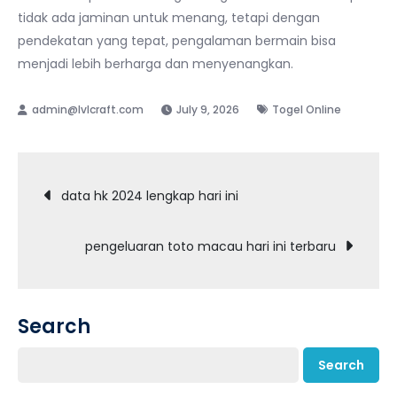
tidak ada jaminan untuk menang, tetapi dengan
pendekatan yang tepat, pengalaman bermain bisa
menjadi lebih berharga dan menyenangkan.
July 9, 2026
Togel Online
Post
data hk 2024 lengkap hari ini
navigation
pengeluaran toto macau hari ini terbaru
Search
Search