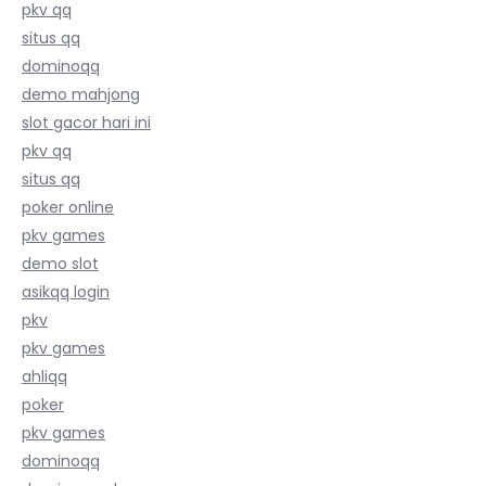
pkv qq
situs qq
dominoqq
demo mahjong
slot gacor hari ini
pkv qq
situs qq
poker online
pkv games
demo slot
asikqq login
pkv
pkv games
ahliqq
poker
pkv games
dominoqq