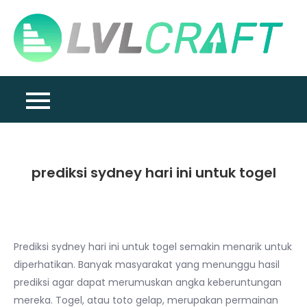
Skip
to
K
content
Da
S
De
O
pu
ma
T
ga
d
sit
D
on
P
prediksi sydney hari ini untuk togel
te
S
ya
me
pe
me
Prediksi sydney hari ini untuk togel semakin menarik untuk
be
diperhatikan. Banyak masyarakat yang menunggu hasil
har
prediksi agar dapat merumuskan angka keberuntungan
mereka. Togel, atau toto gelap, merupakan permainan