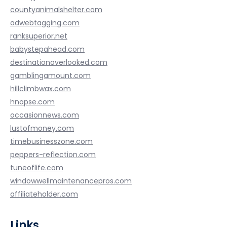
countyanimalshelter.com
adwebtagging.com
ranksuperior.net
babystepahead.com
destinationoverlooked.com
gamblingamount.com
hillclimbwax.com
hnopse.com
occasionnews.com
lustofmoney.com
timebusinesszone.com
peppers-reflection.com
tuneoflife.com
windowwellmaintenancepros.com
affiliateholder.com
Links