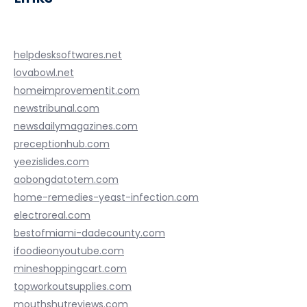
helpdesksoftwares.net
lovabowl.net
homeimprovementit.com
newstribunal.com
newsdailymagazines.com
preceptionhub.com
yeezislides.com
aobongdatotem.com
home-remedies-yeast-infection.com
electroreal.com
bestofmiami-dadecounty.com
ifoodieonyoutube.com
mineshoppingcart.com
topworkoutsupplies.com
mouthshutreviews.com