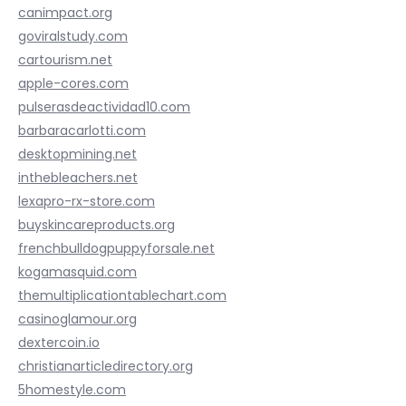
canimpact.org
goviralstudy.com
cartourism.net
apple-cores.com
pulserasdeactividad10.com
barbaracarlotti.com
desktopmining.net
inthebleachers.net
lexapro-rx-store.com
buyskincareproducts.org
frenchbulldogpuppyforsale.net
kogamasquid.com
themultiplicationtablechart.com
casinoglamour.org
dextercoin.io
christianarticledirectory.org
5homestyle.com