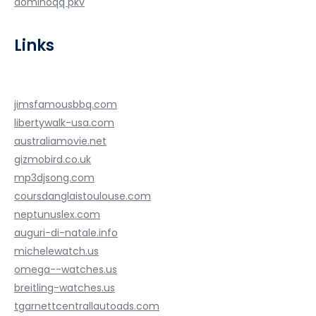
dominoqq pkv
Links
jimsfamousbbq.com
libertywalk-usa.com
australiamovie.net
gizmobird.co.uk
mp3djsong.com
coursdanglaistoulouse.com
neptunuslex.com
auguri-di-natale.info
michelewatch.us
omega--watches.us
breitling-watches.us
tgarnettcentrallautoads.com