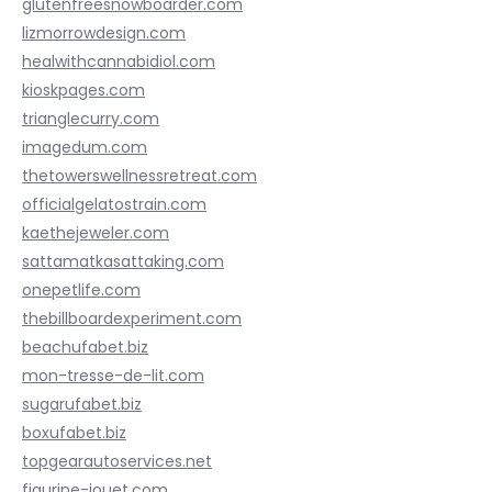
glutenfreesnowboarder.com
lizmorrowdesign.com
healwithcannabidiol.com
kioskpages.com
trianglecurry.com
imagedum.com
thetowerswellnessretreat.com
officialgelatostrain.com
kaethejeweler.com
sattamatkasattaking.com
onepetlife.com
thebillboardexperiment.com
beachufabet.biz
mon-tresse-de-lit.com
sugarufabet.biz
boxufabet.biz
topgearautoservices.net
figurine-jouet.com