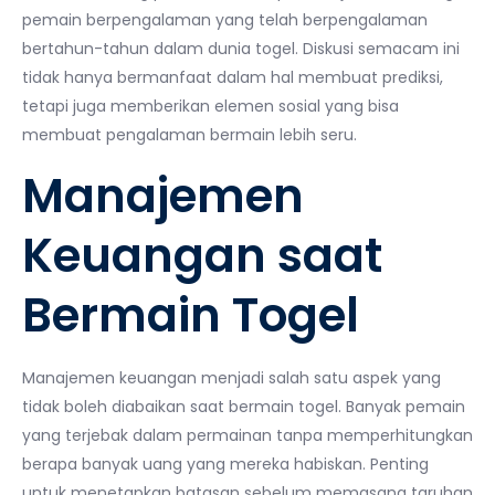
pemain berpengalaman yang telah berpengalaman
bertahun-tahun dalam dunia togel. Diskusi semacam ini
tidak hanya bermanfaat dalam hal membuat prediksi,
tetapi juga memberikan elemen sosial yang bisa
membuat pengalaman bermain lebih seru.
Manajemen
Keuangan saat
Bermain Togel
Manajemen keuangan menjadi salah satu aspek yang
tidak boleh diabaikan saat bermain togel. Banyak pemain
yang terjebak dalam permainan tanpa memperhitungkan
berapa banyak uang yang mereka habiskan. Penting
untuk menetapkan batasan sebelum memasang taruhan