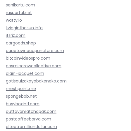
senikartu.com
rusportal.net
watty.io
livinginthesun.info
itsriz.com
cargoods.shop
capetownacupuncture.com
bitcoinvideospro.com
cosmiccrowcollective.com
alain-jacquet.com
gotisouizakayabakeneko.com
meshpoint.me
spongebob.net
busyboxintl.com
auttayanratchapak.com
postcoffeebarva.com
elteatromilliondollar.com