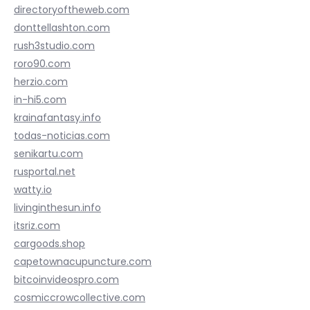
directoryoftheweb.com
donttellashton.com
rush3studio.com
roro90.com
herzio.com
in-hi5.com
krainafantasy.info
todas-noticias.com
senikartu.com
rusportal.net
watty.io
livinginthesun.info
itsriz.com
cargoods.shop
capetownacupuncture.com
bitcoinvideospro.com
cosmiccrowcollective.com