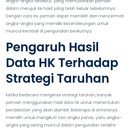
angka-angka tersebut, yang memudahkan pemain
dalam merujuk ke hasil yang telah keluar sebelumnya.
Dengan cara ini, pemain dapat memilah dan mencermati
angka-angka yang memiliki kecenderungan untuk
muncul kembali di pengundian berikutnya.
Pengaruh Hasil
Data HK Terhadap
Strategi Taruhan
Ketika berbicara mengenai strategi taruhan, banyak
pemain menggunakan hasil data hk untuk menentukan
pendekatan yang akan diambil. Beberapa di antaranya
memilih untuk mengikuti tren angka panas, yaitu angka-
angka yang sering muncul dalam pengundian terakhir.