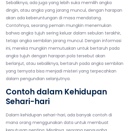
Sebaliknya, ada juga yang lebih suka memilih angka
dingin, atau angka yang jarang muncul, dengan harapan
akan ada keberuntungan di masa mendatang.
Contohnya, seorang pemain mungkin menemukan
bahwa angka tujuh sering keluar dalam sebulan terakhir,
tetapi angka sembilan jarang muncul. Dengan informasi
ini, mereka mungkin memutuskan untuk bertaruh pada
angka tujuh dengan harapan pola tersebut akan
berlanjut, atau sebaliknya, bertaruh pada angka sembilan
yang ternyata bisa menjadi misteri yang terpecahkan
dalam pengundian selanjutnya.
Contoh dalam Kehidupan
Sehari-hari
Dalam kehidupan sehari-hari, ada banyak contoh di
mana orang menggunakan data untuk membuat
keputusan penting. Misalnya, seorang pengusaha