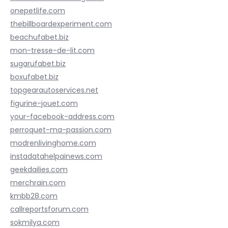
onepetlife.com
thebillboardexperiment.com
beachufabet.biz
mon-tresse-de-lit.com
sugarufabet.biz
boxufabet.biz
topgearautoservices.net
figurine-jouet.com
your-facebook-address.com
perroquet-ma-passion.com
modrenlivinghome.com
instadatahelpainews.com
geekdailies.com
merchrain.com
kmbb28.com
callreportsforum.com
sokmilya.com