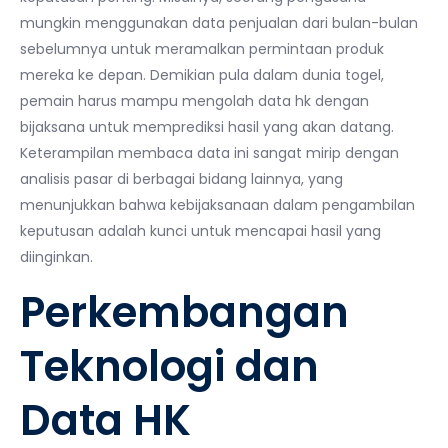
mungkin menggunakan data penjualan dari bulan-bulan
sebelumnya untuk meramalkan permintaan produk
mereka ke depan. Demikian pula dalam dunia togel,
pemain harus mampu mengolah data hk dengan
bijaksana untuk memprediksi hasil yang akan datang.
Keterampilan membaca data ini sangat mirip dengan
analisis pasar di berbagai bidang lainnya, yang
menunjukkan bahwa kebijaksanaan dalam pengambilan
keputusan adalah kunci untuk mencapai hasil yang
diinginkan.
Perkembangan
Teknologi dan
Data HK