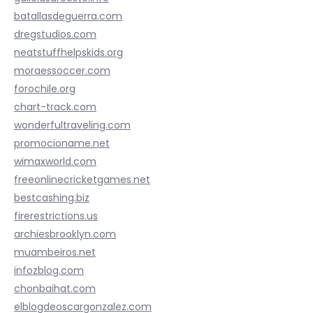
batallasdeguerra.com
dregstudios.com
neatstuffhelpskids.org
moraessoccer.com
forochile.org
chart-track.com
wonderfultraveling.com
promocioname.net
wimaxworld.com
freeonlinecricketgames.net
bestcashing.biz
firerestrictions.us
archiesbrooklyn.com
muambeiros.net
infozblog.com
chonbaihat.com
elblogdeoscargonzalez.com