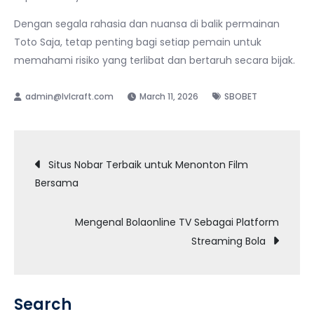
Dengan segala rahasia dan nuansa di balik permainan
Toto Saja, tetap penting bagi setiap pemain untuk
memahami risiko yang terlibat dan bertaruh secara bijak.
March 11, 2026
SBOBET
Post
Situs Nobar Terbaik untuk Menonton Film
Bersama
navigation
Mengenal Bolaonline TV Sebagai Platform
Streaming Bola
Search