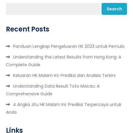
Search
Recent Posts
Panduan Lengkap Pengeluaran HK 2023 untuk Pemula
Understanding the Latest Results from Hong Kong: A
Complete Guide
Keluaran HK Malam Ini: Prediksi dan Analisis Terkini
Understanding Data Result Toto Macau: A
Comprehensive Guide
4 Angka Jitu HK Malam Ini: Prediksi Terpercaya untuk
Anda
Links