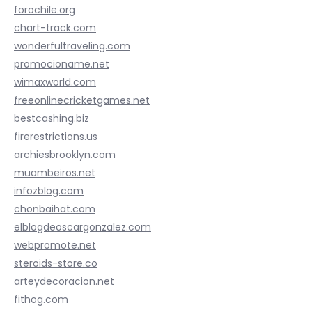
forochile.org
chart-track.com
wonderfultraveling.com
promocioname.net
wimaxworld.com
freeonlinecricketgames.net
bestcashing.biz
firerestrictions.us
archiesbrooklyn.com
muambeiros.net
infozblog.com
chonbaihat.com
elblogdeoscargonzalez.com
webpromote.net
steroids-store.co
arteydecoracion.net
fithog.com