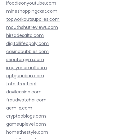
ifoodieonyoutube.com
mineshoppingcart.com
topworkoutsupplies.com
mouthshutreviews.com
hirzadesalta.com
digitallifeopoly.com
casinobubbles.com
seputargym.com
impiyanamall.com
optguardian.com
totostreet.net
davilcasino.com
fraudwatchai.com
aem-x.com
cryptooblogs.com
gameuplevel.com
homethestyle.com