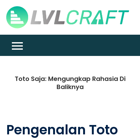
Skip
to
K
content
Da
S
De
O
pu
ma
T
ga
d
sit
D
on
P
Toto Saja: Mengungkap Rahasia Di
te
S
Baliknya
ya
me
pe
me
be
Pengenalan Toto
har