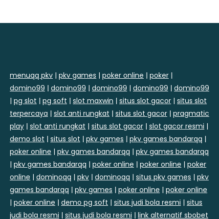
menuqq pkv
|
pkv games
|
poker online
|
poker
|
domino99
|
domino99
|
domino99
|
domino99
|
domino99
|
pg slot
|
pg soft
|
slot maxwin
|
situs slot gacor
|
situs slot
terpercaya
|
slot anti rungkat
|
situs slot gacor
|
pragmatic
play
|
slot anti rungkat
|
situs slot gacor
|
slot gacor resmi
|
demo slot
|
situs slot
|
pkv games
|
pkv games bandarqq
|
poker online
|
pkv games bandarqq
|
pkv games bandarqq
|
pkv games bandarqq
|
poker online
|
poker online
|
poker
online
|
dominoqq
|
pkv
|
dominoqq
|
situs pkv games
|
pkv
games bandarqq
|
pkv games
|
poker online
|
poker online
|
poker online
|
demo pg soft
|
situs judi bola resmi
|
situs
judi bola resmi
|
situs judi bola resmi
|
link alternatif sbobet