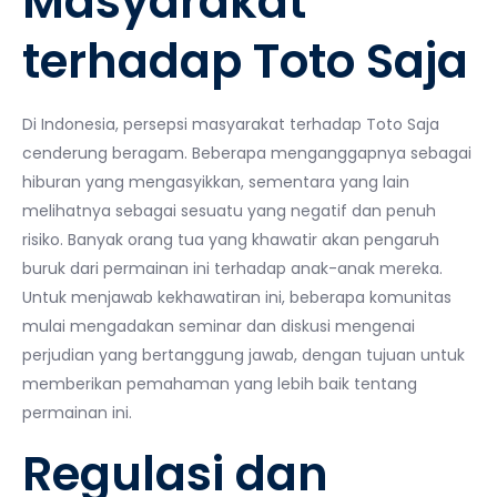
Masyarakat
terhadap Toto Saja
Di Indonesia, persepsi masyarakat terhadap Toto Saja
cenderung beragam. Beberapa menganggapnya sebagai
hiburan yang mengasyikkan, sementara yang lain
melihatnya sebagai sesuatu yang negatif dan penuh
risiko. Banyak orang tua yang khawatir akan pengaruh
buruk dari permainan ini terhadap anak-anak mereka.
Untuk menjawab kekhawatiran ini, beberapa komunitas
mulai mengadakan seminar dan diskusi mengenai
perjudian yang bertanggung jawab, dengan tujuan untuk
memberikan pemahaman yang lebih baik tentang
permainan ini.
Regulasi dan