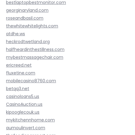
bestlaptopbestmonitor.com
georginaryland.com
roseandbasil.com
thewhitewhitelights.com
atdhe.ws
heckrodtwetland.org
halfheardinthestillness.com
mybestmassagechair.com
ericreed.net
fluxetine.com
mobilecasino8760.com
betqq3.net
casinoloans5.us
CasinoAuction.us
kipooglecouk.us
mykitchennhome.com
aumoulinvert.com