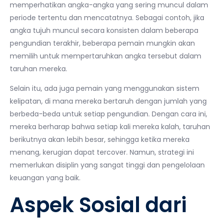
memperhatikan angka-angka yang sering muncul dalam
periode tertentu dan mencatatnya. Sebagai contoh, jika
angka tujuh muncul secara konsisten dalam beberapa
pengundian terakhir, beberapa pemain mungkin akan
memilih untuk mempertaruhkan angka tersebut dalam
taruhan mereka.
Selain itu, ada juga pemain yang menggunakan sistem
kelipatan, di mana mereka bertaruh dengan jumlah yang
berbeda-beda untuk setiap pengundian. Dengan cara ini,
mereka berharap bahwa setiap kali mereka kalah, taruhan
berikutnya akan lebih besar, sehingga ketika mereka
menang, kerugian dapat tercover. Namun, strategi ini
memerlukan disiplin yang sangat tinggi dan pengelolaan
keuangan yang baik.
Aspek Sosial dari