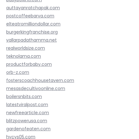
auttayanratchapak.com
postcoffeebarva.com
elteatromilliondollar.com
burgerkingfranchise.org
vallarpadathamma.net
realworldsize.com
teknolama.com
productforbaby.com
orb-z.com
fosterscoachhousetavern.com
mesasdecultivoonline.com
boilersnbits.com
latestviralpost.com
newfreearticle.com
blitzpowerusa.com
gardenofeaten.com
hycys05.com