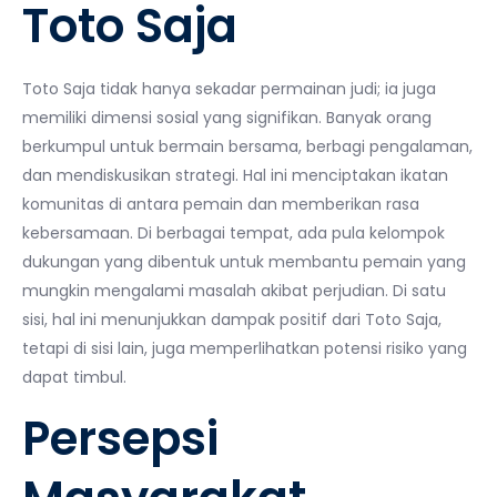
Toto Saja
Toto Saja tidak hanya sekadar permainan judi; ia juga
memiliki dimensi sosial yang signifikan. Banyak orang
berkumpul untuk bermain bersama, berbagi pengalaman,
dan mendiskusikan strategi. Hal ini menciptakan ikatan
komunitas di antara pemain dan memberikan rasa
kebersamaan. Di berbagai tempat, ada pula kelompok
dukungan yang dibentuk untuk membantu pemain yang
mungkin mengalami masalah akibat perjudian. Di satu
sisi, hal ini menunjukkan dampak positif dari Toto Saja,
tetapi di sisi lain, juga memperlihatkan potensi risiko yang
dapat timbul.
Persepsi