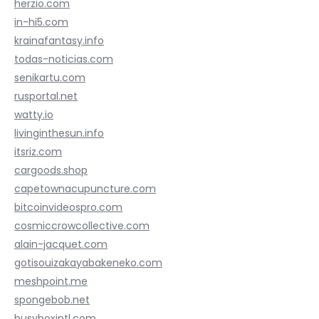
herzio.com
in-hi5.com
krainafantasy.info
todas-noticias.com
senikartu.com
rusportal.net
watty.io
livinginthesun.info
itsriz.com
cargoods.shop
capetownacupuncture.com
bitcoinvideospro.com
cosmiccrowcollective.com
alain-jacquet.com
gotisouizakayabakeneko.com
meshpoint.me
spongebob.net
busyboxintl.com