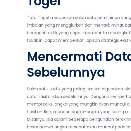
Togel
Toto Togel merupakan salah satu permainan yang 
imbalan yang menggiurkan dan menarik minat ban
berbagai taktik yang dapat membantu meningka
taktik ini dapat memberikan lapisan strategis eks
Mencermati Data
Sebelumnya
Salah satu taktik yang paling umum digunakan o
data hasil undian sebelumnya. Dengan memperha
memprediksi angka yang mungkin akan muncul di 
hasil undian, mencari angka-angka yang sering m
Misalnya, jika dalam beberapa pengundian terakhi
besar bahwa angka tersebut akan muncul pada pen