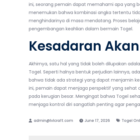
ini, seorang pemain dapat memahami apa yang berh
menemukan bahwa kombinasi angka tertentu tida
menghindarinya di masa mendatang. Proses belaja
pengembangan keahlian dalam bermain Togel.
Kesadaran Akan 
Akhirnya, satu hal yang tidak boleh dilupakan ada
Togel. Seperti halnya bentuk perjudian lainnya, 
bahwa tidak ada strategi yang dapat menjamin k
ini, pemain dapat menjaga perspektif yang sehat 
pada kerugian besar. Mengingat bahwa Togel se
menjaga kontrol diri sangatlah penting agar penga
June 17, 2026
Togel Onl