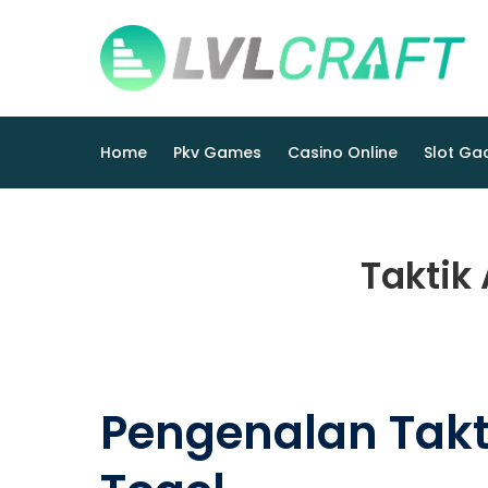
Skip
to
content
h
Home
Pkv Games
Casino Online
Slot Ga
Taktik
Pengenalan Takt