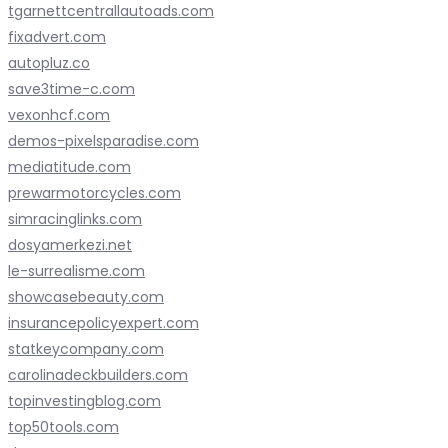
tgarnettcentrallautoads.com
fixadvert.com
autopluz.co
save3time-c.com
vexonhcf.com
demos-pixelsparadise.com
mediatitude.com
prewarmotorcycles.com
simracinglinks.com
dosyamerkezi.net
le-surrealisme.com
showcasebeauty.com
insurancepolicyexpert.com
statkeycompany.com
carolinadeckbuilders.com
topinvestingblog.com
top50tools.com