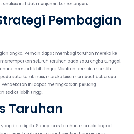
 analisis ini tidak menjamin kemenangan.
trategi Pembagian
bagian angka. Pemain dapat membagi taruhan mereka ke
 menempatkan seluruh taruhan pada satu angka tunggal.
enang menjadi lebih tinggi. Misalkan pemain memilih
ruh pada satu kombinasi, mereka bisa membuat beberapa
. Pendekatan ini dapat meningkatkan peluang
edikit lebih tinggi.
s Taruhan
ang bisa dipilih. Setiap jenis taruhan memiliki tingkat
ami jenis taruhan ini sangat penting bagi pemain.