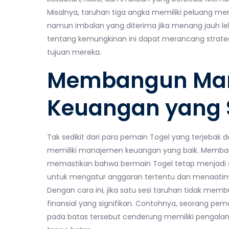
Misalnya, taruhan tiga angka memiliki peluang me
namun imbalan yang diterima jika menang jauh l
tentang kemungkinan ini dapat merancang strateg
tujuan mereka.
Membangun Ma
Keuangan yang S
Tak sedikit dari para pemain Togel yang terjebak d
memiliki manajemen keuangan yang baik. Memban
memastikan bahwa bermain Togel tetap menjadi 
untuk mengatur anggaran tertentu dan menaatinya
Dengan cara ini, jika satu sesi taruhan tidak me
finansial yang signifikan. Contohnya, seorang p
pada batas tersebut cenderung memiliki pengalam