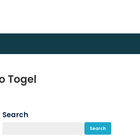
 dengan Deposit Pulsa dan Slot Gacor
nline terpercaya yang menawarkan peluang menang besar setiap
o Togel
Search
Search