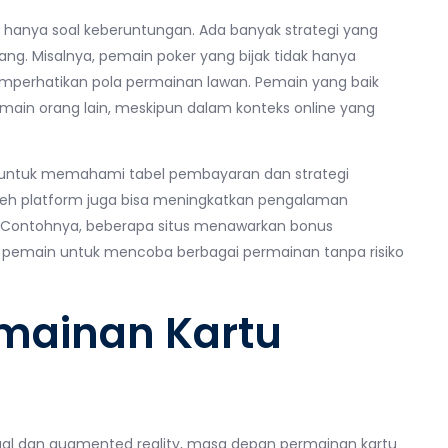
hanya soal keberuntungan. Ada banyak strategi yang
g. Misalnya, pemain poker yang bijak tidak hanya
emperhatikan pola permainan lawan. Pemain yang baik
in orang lain, meskipun dalam konteks online yang
g untuk memahami tabel pembayaran dan strategi
eh platform juga bisa meningkatkan pengalaman
 Contohnya, beberapa situs menawarkan bonus
 pemain untuk mencoba berbagai permainan tanpa risiko
mainan Kartu
ual dan augmented reality, masa depan permainan kartu