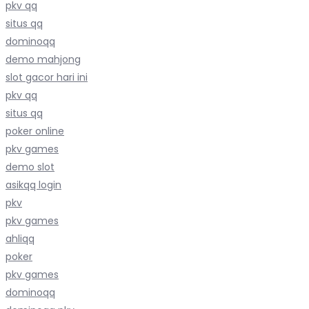
pkv qq
situs qq
dominoqq
demo mahjong
slot gacor hari ini
pkv qq
situs qq
poker online
pkv games
demo slot
asikqq login
pkv
pkv games
ahliqq
poker
pkv games
dominoqq