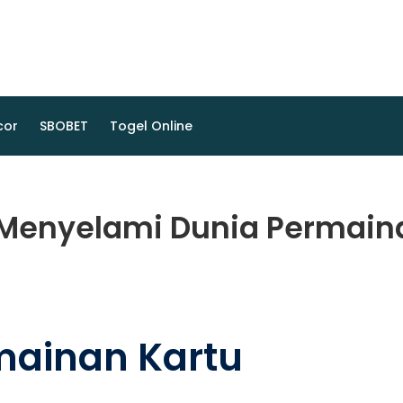
Kumpulan Situs Slot Online Terpercaya
Dapatkan Deposit pulsa dan mainkan slot gacor di situs slot o
ari.
cor
SBOBET
Togel Online
 Menyelami Dunia Permaina
mainan Kartu