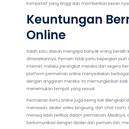
kompetitif yang tinggi dan memberikan kesan nyata
Keuntungan Ber
Online
Salah satu alasan mengapa banyak orang beralih ke
ditawarkannya. Pemain tidak perlu bepergian ja
internet melalui perangkat mereka dan segera ber
platform permainan online menyediakan berbagai 
dengan anggaran mereka. Ini memungkinkan bai
menemukan tempat yang sesuai.
Permainan kartu online juga sering kali dilengkapi 
menawan, dealer video langsung, dan chat room
merasa lebih terlibat dalam permainan. Misalnya,
berkomunikasi dengan dealer dan pemain lain, m