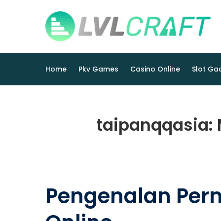
Skip
to
content
h
Home
Pkv Games
Casino Online
Slot Ga
taipanqqasia:
Pengenalan Per