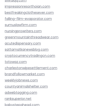
siviralqq.com
impressionresorthoian.com
bestfreakingclothesever.com
falling-film-evaporator.com
sumuslawfirm.com
nursingprowriters.com
greenmountainthreadwear.com
acutedispensary.com
sattamatkanewsblog.com
cryptocurrencytradingcn.com
totowaz.com
charlestonwipesettlement.com
brandfollowmarket.com
weeklyjobnews.com
countyanimalshelter.com
adwebtagging.com
ranksuperior.net
babystepahead.com