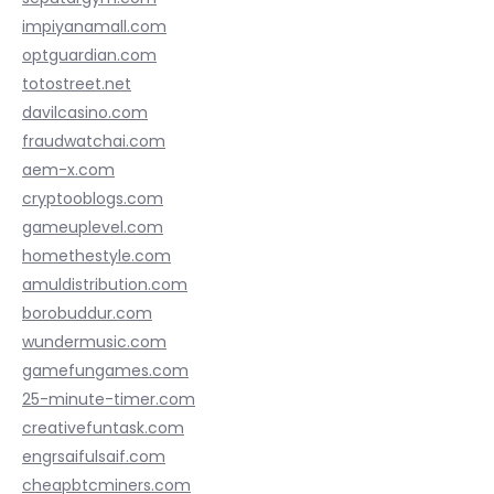
impiyanamall.com
optguardian.com
totostreet.net
davilcasino.com
fraudwatchai.com
aem-x.com
cryptooblogs.com
gameuplevel.com
homethestyle.com
amuldistribution.com
borobuddur.com
wundermusic.com
gamefungames.com
25-minute-timer.com
creativefuntask.com
engrsaifulsaif.com
cheapbtcminers.com