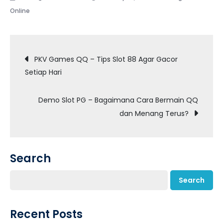
Online
Post
PKV Games QQ – Tips Slot 88 Agar Gacor
Setiap Hari
navigation
Demo Slot PG – Bagaimana Cara Bermain QQ
dan Menang Terus?
Search
Search
Recent Posts