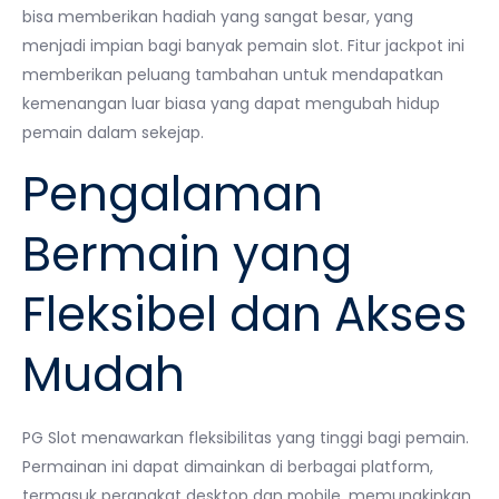
bisa memberikan hadiah yang sangat besar, yang
menjadi impian bagi banyak pemain slot. Fitur jackpot ini
memberikan peluang tambahan untuk mendapatkan
kemenangan luar biasa yang dapat mengubah hidup
pemain dalam sekejap.
Pengalaman
Bermain yang
Fleksibel dan Akses
Mudah
PG Slot menawarkan fleksibilitas yang tinggi bagi pemain.
Permainan ini dapat dimainkan di berbagai platform,
termasuk perangkat desktop dan mobile, memungkinkan