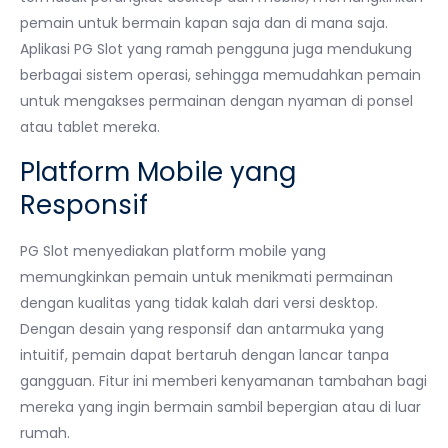
pemain untuk bermain kapan saja dan di mana saja.
Aplikasi PG Slot yang ramah pengguna juga mendukung
berbagai sistem operasi, sehingga memudahkan pemain
untuk mengakses permainan dengan nyaman di ponsel
atau tablet mereka.
Platform Mobile yang
Responsif
PG Slot menyediakan platform mobile yang
memungkinkan pemain untuk menikmati permainan
dengan kualitas yang tidak kalah dari versi desktop.
Dengan desain yang responsif dan antarmuka yang
intuitif, pemain dapat bertaruh dengan lancar tanpa
gangguan. Fitur ini memberi kenyamanan tambahan bagi
mereka yang ingin bermain sambil bepergian atau di luar
rumah.