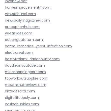
lovabowl.net
homeimprovementit.com
newstribunal.com
newsdailymagazines.com
preceptionhub.com
yeezislides.com
aobongdatotem.com
home-remedies-yeast-infection.com
electroreal.com
bestofmiami-dadecounty.com
ifoodieonyoutube.com
mineshoppingcart.com
topworkoutsupplies.com
mouthshutreviews.com
hirzadesalta.com
digitallifeopoly.com
casinobubbles.com
seputargym.com