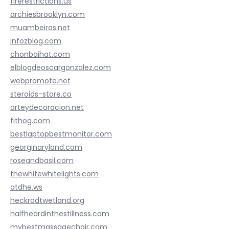
firerestrictions.us
archiesbrooklyn.com
muambeiros.net
infozblog.com
chonbaihat.com
elblogdeoscargonzalez.com
webpromote.net
steroids-store.co
arteydecoracion.net
fithog.com
bestlaptopbestmonitor.com
georginaryland.com
roseandbasil.com
thewhitewhitelights.com
atdhe.ws
heckrodtwetland.org
halfheardinthestillness.com
mybestmassagechair.com