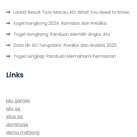
Latest Result Toto Macau 4D: What You Need to Know
togel hongkong 2024: Ramalan dan Prediksi
Togel Hongkong: Panduan Memilih Angka Jitu
Data HK 4D Terupdate: Prediksi dan Analisis 2023
Togel Lengkap: Panduan Memahami Permainan
Links
pkv games
pkv qq
situs qq
dominoqq
demo mahjong