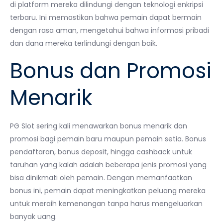
di platform mereka dilindungi dengan teknologi enkripsi
terbaru. Ini memastikan bahwa pemain dapat bermain
dengan rasa aman, mengetahui bahwa informasi pribadi
dan dana mereka terlindungi dengan baik.
Bonus dan Promosi
Menarik
PG Slot sering kali menawarkan bonus menarik dan
promosi bagi pemain baru maupun pemain setia. Bonus
pendaftaran, bonus deposit, hingga cashback untuk
taruhan yang kalah adalah beberapa jenis promosi yang
bisa dinikmati oleh pemain. Dengan memanfaatkan
bonus ini, pemain dapat meningkatkan peluang mereka
untuk meraih kemenangan tanpa harus mengeluarkan
banyak uang.