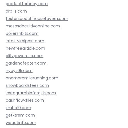
productforbaby.com
orb-z.com
fosterscoachhousetavern.com
mesasdecultivoonline.com
boilersnbits.com
latestviralpost.com
newfreearticle.com
blitzpowerusa.com
gardenofeaten.com
hycys05.com
onemoremilerunning.com
snowboardsteez.com
instagrambioforgirls.com
cashflowxfiles.com
kmbb10.com
getxtrem.com
weactinfo.com