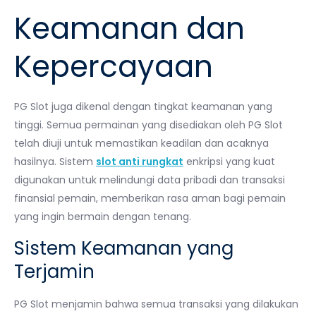
Keamanan dan
Kepercayaan
PG Slot juga dikenal dengan tingkat keamanan yang
tinggi. Semua permainan yang disediakan oleh PG Slot
telah diuji untuk memastikan keadilan dan acaknya
hasilnya. Sistem
slot anti rungkat
enkripsi yang kuat
digunakan untuk melindungi data pribadi dan transaksi
finansial pemain, memberikan rasa aman bagi pemain
yang ingin bermain dengan tenang.
Sistem Keamanan yang
Terjamin
PG Slot menjamin bahwa semua transaksi yang dilakukan