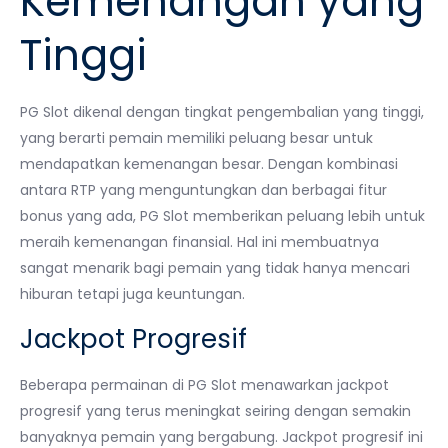
Kemenangan yang
Tinggi
PG Slot dikenal dengan tingkat pengembalian yang tinggi,
yang berarti pemain memiliki peluang besar untuk
mendapatkan kemenangan besar. Dengan kombinasi
antara RTP yang menguntungkan dan berbagai fitur
bonus yang ada, PG Slot memberikan peluang lebih untuk
meraih kemenangan finansial. Hal ini membuatnya
sangat menarik bagi pemain yang tidak hanya mencari
hiburan tetapi juga keuntungan.
Jackpot Progresif
Beberapa permainan di PG Slot menawarkan jackpot
progresif yang terus meningkat seiring dengan semakin
banyaknya pemain yang bergabung. Jackpot progresif ini