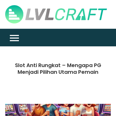
Skip
to
K
content
Da
S
De
O
pu
ma
T
ga
d
sit
D
on
P
Slot Anti Rungkat – Mengapa PG
te
S
Menjadi Pilihan Utama Pemain
ya
me
pe
me
be
har