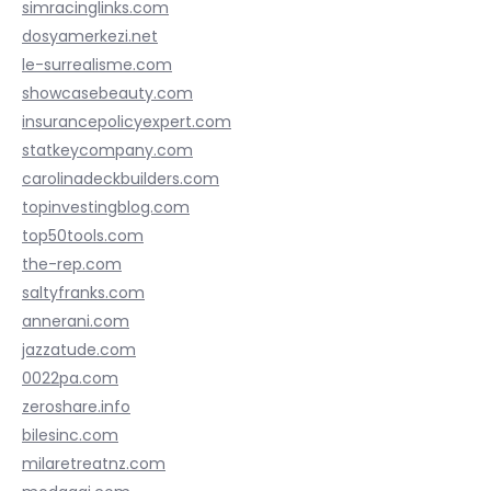
simracinglinks.com
dosyamerkezi.net
le-surrealisme.com
showcasebeauty.com
insurancepolicyexpert.com
statkeycompany.com
carolinadeckbuilders.com
topinvestingblog.com
top50tools.com
the-rep.com
saltyfranks.com
annerani.com
jazzatude.com
0022pa.com
zeroshare.info
bilesinc.com
milaretreatnz.com