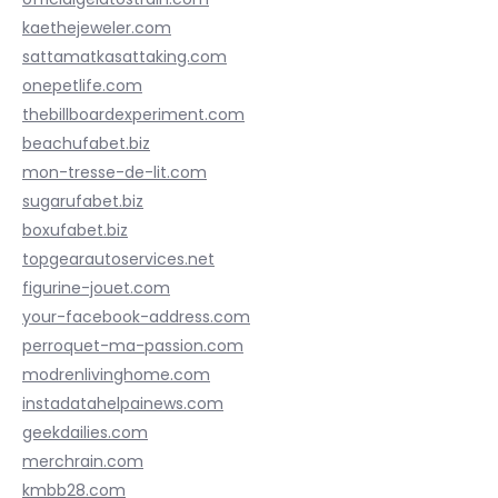
kaethejeweler.com
sattamatkasattaking.com
onepetlife.com
thebillboardexperiment.com
beachufabet.biz
mon-tresse-de-lit.com
sugarufabet.biz
boxufabet.biz
topgearautoservices.net
figurine-jouet.com
your-facebook-address.com
perroquet-ma-passion.com
modrenlivinghome.com
instadatahelpainews.com
geekdailies.com
merchrain.com
kmbb28.com