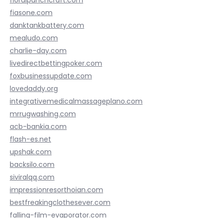
fiasone.com
danktankbattery.com
mealudo.com
charlie-day.com
livedirectbettingpoker.com
foxbusinessupdate.com
lovedaddy.org
integrativemedicalmassageplano.com
mrrugwashing.com
acb-bankia.com
flash-es.net
upshak.com
backsilo.com
siviralqq.com
impressionresorthoian.com
bestfreakingclothesever.com
falling-film-evaporator.com