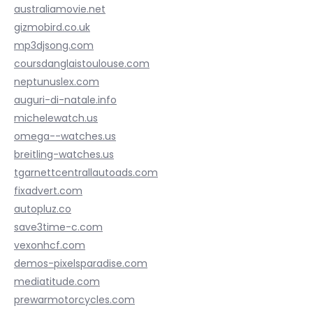
australiamovie.net
gizmobird.co.uk
mp3djsong.com
coursdanglaistoulouse.com
neptunuslex.com
auguri-di-natale.info
michelewatch.us
omega--watches.us
breitling-watches.us
tgarnettcentrallautoads.com
fixadvert.com
autopluz.co
save3time-c.com
vexonhcf.com
demos-pixelsparadise.com
mediatitude.com
prewarmotorcycles.com