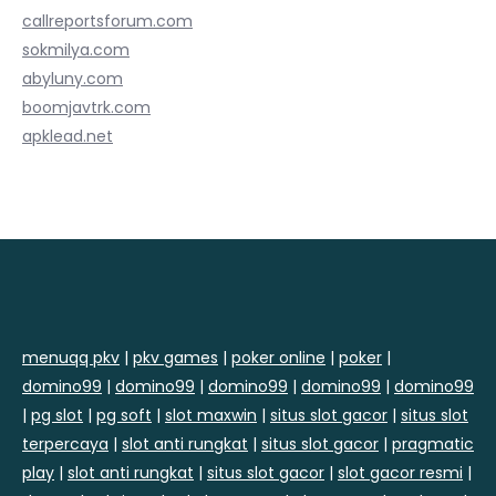
callreportsforum.com
sokmilya.com
abyluny.com
boomjavtrk.com
apklead.net
menuqq pkv
|
pkv games
|
poker online
|
poker
|
domino99
|
domino99
|
domino99
|
domino99
|
domino99
|
pg slot
|
pg soft
|
slot maxwin
|
situs slot gacor
|
situs slot
terpercaya
|
slot anti rungkat
|
situs slot gacor
|
pragmatic
play
|
slot anti rungkat
|
situs slot gacor
|
slot gacor resmi
|