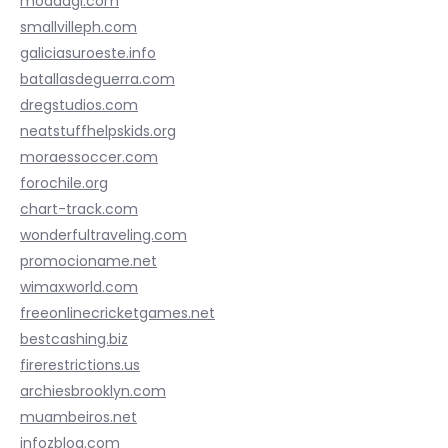
modaagi.com
smallvilleph.com
galiciasuroeste.info
batallasdeguerra.com
dregstudios.com
neatstuffhelpskids.org
moraessoccer.com
forochile.org
chart-track.com
wonderfultraveling.com
promocioname.net
wimaxworld.com
freeonlinecricketgames.net
bestcashing.biz
firerestrictions.us
archiesbrooklyn.com
muambeiros.net
infozblog.com