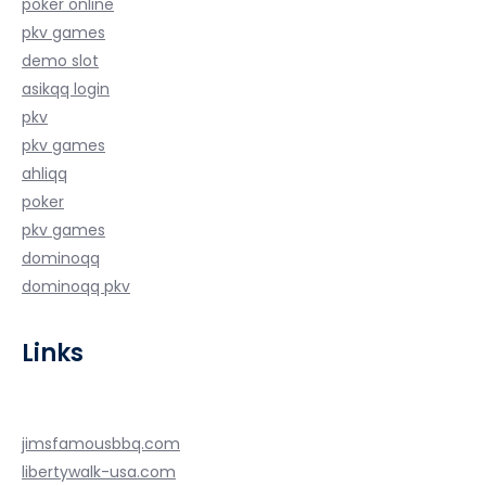
poker online
pkv games
demo slot
asikqq login
pkv
pkv games
ahliqq
poker
pkv games
dominoqq
dominoqq pkv
Links
jimsfamousbbq.com
libertywalk-usa.com