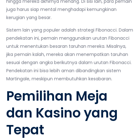
hingga mereka akhirnya menang. Di sisi lain, para pemain
juga harus siap mental menghadapi kemungkinan
kerugian yang besar.
Sistem lain yang populer adalah strategi Fibonacci. Dalam
pendekatan ini, pemain menggunakan urutan Fibonacci
untuk menentukan besaran taruhan mereka. Misalnya,
jika pemain kalah, mereka akan menempatkan taruhan
sesuai dengan angka berikutnya dalam urutan Fibonacci.
Pendekatan ini bisa lebih aman dibandingkan sistem
Martingale, meskipun membutuhkan kesabaran.
Pemilihan Meja
dan Kasino yang
Tepat