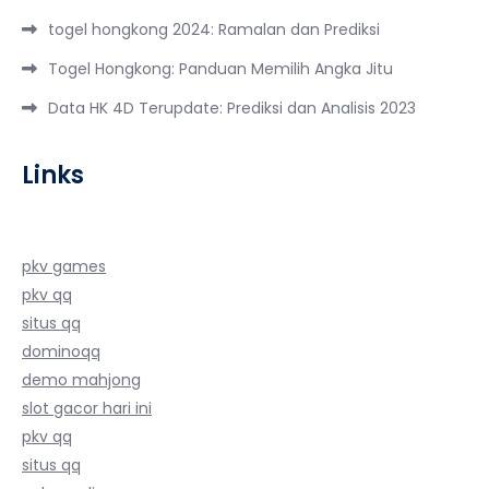
togel hongkong 2024: Ramalan dan Prediksi
Togel Hongkong: Panduan Memilih Angka Jitu
Data HK 4D Terupdate: Prediksi dan Analisis 2023
Links
pkv games
pkv qq
situs qq
dominoqq
demo mahjong
slot gacor hari ini
pkv qq
situs qq