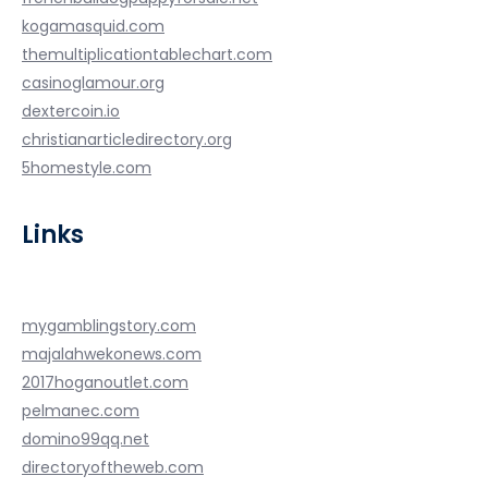
kogamasquid.com
themultiplicationtablechart.com
casinoglamour.org
dextercoin.io
christianarticledirectory.org
5homestyle.com
Links
mygamblingstory.com
majalahwekonews.com
2017hoganoutlet.com
pelmanec.com
domino99qq.net
directoryoftheweb.com