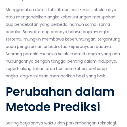
Menggunakan data statistik dari hasil-hasil sebelumnya
atau mengandalkan angka keberuntungan merupakan
dua pendekatan yang berbeda, namun sama-sama
populer. Banyak orang percaya bahwa angka-angka
tertentu mungkin membawa keberuntungan, tergantung
pada pengalaman pribadi atau kepercayaan budaya.
Seorang pemain mungkin selalu memilih angka yang ada
hubungannya dengan tanggal penting dalam hidupnya,
seperti ulang tahun atau hari pernikahan, berharap
angka-angka ini akan memberikan hasil yang baik.
Perubahan dalam
Metode Prediksi
Seiring berjalannya waktu dan perkembangan teknologi,