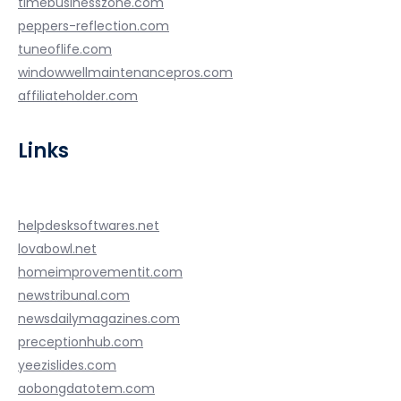
timebusinesszone.com
peppers-reflection.com
tuneoflife.com
windowwellmaintenancepros.com
affiliateholder.com
Links
helpdesksoftwares.net
lovabowl.net
homeimprovementit.com
newstribunal.com
newsdailymagazines.com
preceptionhub.com
yeezislides.com
aobongdatotem.com