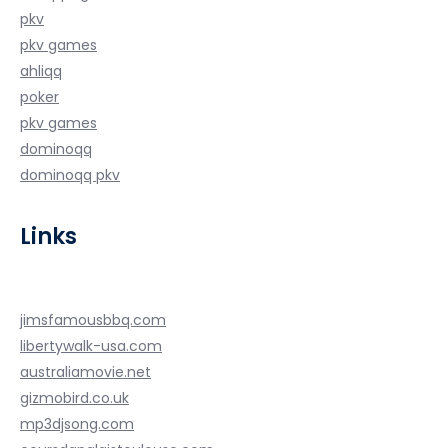
pkv
pkv games
ahliqq
poker
pkv games
dominoqq
dominoqq pkv
Links
jimsfamousbbq.com
libertywalk-usa.com
australiamovie.net
gizmobird.co.uk
mp3djsong.com