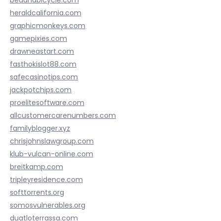
heraldcalifornia.com
graphicmonkeys.com
gamepixies.com
drawneastart.com
fasthokislot88.com
safecasinotips.com
jackpotchips.com
proelitesoftware.com
allcustomercarenumbers.com
familyblogger.xyz
chrisjohnslawgroup.com
klub-vulcan-online.com
breitkamp.com
tripleyresidence.com
softtorrents.org
somosvulnerables.org
duatloterrassa.com