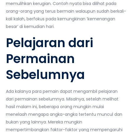
memulihkan kerugian. Contoh nyata bisa dilihat pada
orang-orang yang terus bermain walaupun sudah berkali-
kali kalah, berfokus pada kemungkinan ‘kemenangan
besar’ di kemudian hari.
Pelajaran dari
Permainan
Sebelumnya
Ada kalanya para pemain dapat mengambil pelajaran
dari permainan sebelumnya. Misalnya, setelah melihat
hasil malam ini, beberapa orang mungkin mulai
menelaah mengapa angka-angka tertentu muncul dan
bukan yang lainnya. Mereka mungkin
mempertimbangkan faktor-faktor yang mempengaruhi