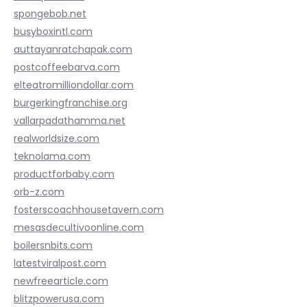
spongebob.net
busyboxintl.com
auttayanratchapak.com
postcoffeebarva.com
elteatromilliondollar.com
burgerkingfranchise.org
vallarpadathamma.net
realworldsize.com
teknolama.com
productforbaby.com
orb-z.com
fosterscoachhousetavern.com
mesasdecultivoonline.com
boilersnbits.com
latestviralpost.com
newfreearticle.com
blitzpowerusa.com