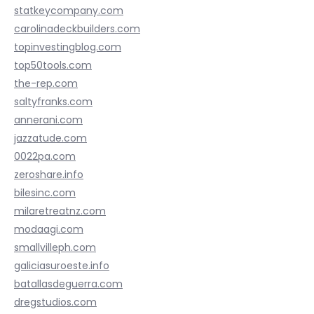
statkeycompany.com
carolinadeckbuilders.com
topinvestingblog.com
top50tools.com
the-rep.com
saltyfranks.com
annerani.com
jazzatude.com
0022pa.com
zeroshare.info
bilesinc.com
milaretreatnz.com
modaagi.com
smallvilleph.com
galiciasuroeste.info
batallasdeguerra.com
dregstudios.com