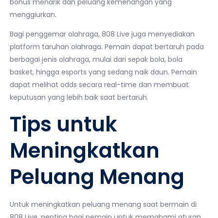
bonus menarik dan peluang kemenangan yang
menggiurkan.
Bagi penggemar olahraga, 808 Live juga menyediakan
platform taruhan olahraga. Pemain dapat bertaruh pada
berbagai jenis olahraga, mulai dari sepak bola, bola
basket, hingga esports yang sedang naik daun. Pemain
dapat melihat odds secara real-time dan membuat
keputusan yang lebih baik saat bertaruh.
Tips untuk
Meningkatkan
Peluang Menang
Untuk meningkatkan peluang menang saat bermain di
808 Live, penting bagi pemain untuk memahami aturan