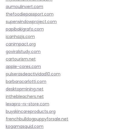
aumoulinvert.com
thefoodiepassport.com
superwindowproject.com
papibakigrafo.com
icanhazjs.com
canimpact.org
goviralstudy.com
cartourism.net
apple-cores.com
pulserasdeactividad10.com
barbaracarlotti.com
desktopmining.net
inthebleachers.net
lexapro-rx-store.com
buyskincareproducts.org
frenchbulldogpuppyforsale.net
kogamasquid.com