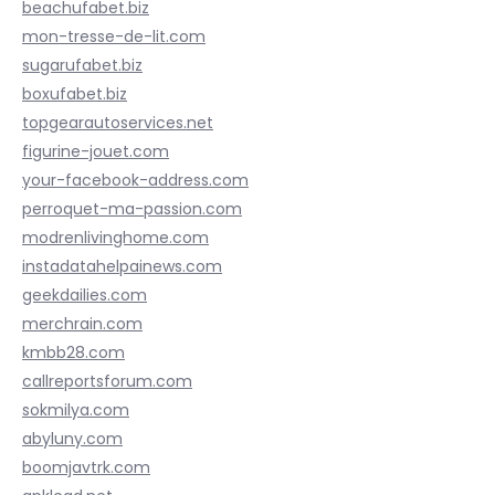
beachufabet.biz
mon-tresse-de-lit.com
sugarufabet.biz
boxufabet.biz
topgearautoservices.net
figurine-jouet.com
your-facebook-address.com
perroquet-ma-passion.com
modrenlivinghome.com
instadatahelpainews.com
geekdailies.com
merchrain.com
kmbb28.com
callreportsforum.com
sokmilya.com
abyluny.com
boomjavtrk.com