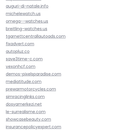
auguri-di-natale.info
michelewatch.us
omega--watches.us
breitling-watches.us
tgarnettcentrallautoads.com
fixadvert.com
autopluz.co
save3time-c.com
vexonhcf.com
demos-pixelsparadise.com
mediatitude.com
prewarmotorcycles.com
simracinglinks.com
dosyamerkezi.net
le-surrealisme.com
showcasebeauty.com
insurancepolicyexpert.com