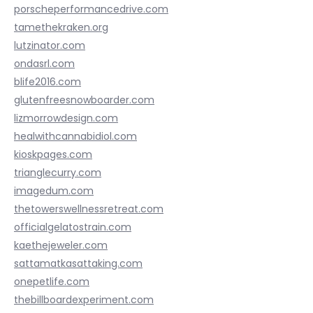
porscheperformancedrive.com
tamethekraken.org
lutzinator.com
ondasrl.com
blife2016.com
glutenfreesnowboarder.com
lizmorrowdesign.com
healwithcannabidiol.com
kioskpages.com
trianglecurry.com
imagedum.com
thetowerswellnessretreat.com
officialgelatostrain.com
kaethejeweler.com
sattamatkasattaking.com
onepetlife.com
thebillboardexperiment.com