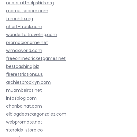
neatstuffhelpskids.org
moraessoccer.com
forochile.org
chart-track.com
wonderfultraveling.com
promocioname.net
wimaxworld.com
freeonlinecricketgames.net
bestcashing.biz
firerestrictions.us
archiesbrooklyn.com
muambeiros.net
infozblog.com
chonbaihat.com
elblogdeoscargonzalez.com
webpromote.net
steroids-store.co