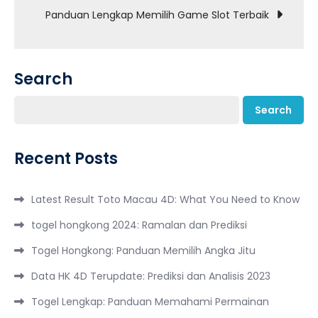
Panduan Lengkap Memilih Game Slot Terbaik
Search
Search
Recent Posts
Latest Result Toto Macau 4D: What You Need to Know
togel hongkong 2024: Ramalan dan Prediksi
Togel Hongkong: Panduan Memilih Angka Jitu
Data HK 4D Terupdate: Prediksi dan Analisis 2023
Togel Lengkap: Panduan Memahami Permainan