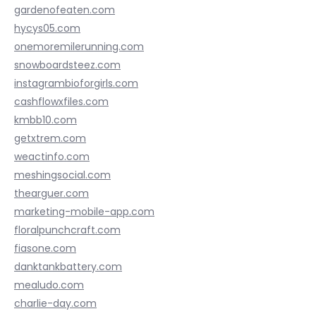
gardenofeaten.com
hycys05.com
onemoremilerunning.com
snowboardsteez.com
instagrambioforgirls.com
cashflowxfiles.com
kmbb10.com
getxtrem.com
weactinfo.com
meshingsocial.com
thearguer.com
marketing-mobile-app.com
floralpunchcraft.com
fiasone.com
danktankbattery.com
mealudo.com
charlie-day.com