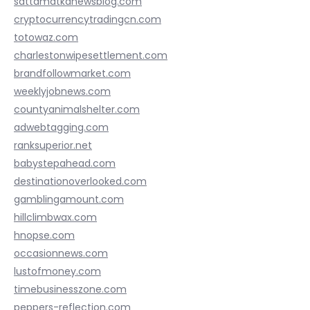
sattamatkanewsblog.com
cryptocurrencytradingcn.com
totowaz.com
charlestonwipesettlement.com
brandfollowmarket.com
weeklyjobnews.com
countyanimalshelter.com
adwebtagging.com
ranksuperior.net
babystepahead.com
destinationoverlooked.com
gamblingamount.com
hillclimbwax.com
hnopse.com
occasionnews.com
lustofmoney.com
timebusinesszone.com
peppers-reflection.com