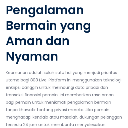
Pengalaman
Bermain yang
Aman dan
Nyaman
Keamanan adalah salah satu hal yang menjadi prioritas
utama bagi 808 Live. Platform ini menggunakan teknologi
enkripsi canggih untuk melindungi data pribadi dan
transaksi finansial pemain. Ini memberikan rasa aman
bagi pemain untuk menikmati pengalaman bermain
tanpa khawatir tentang privasi mereka. Jika pemain
menghadapi kendala atau masalah, dukungan pelanggan
tersedia 24 jam untuk membantu menyelesaikan