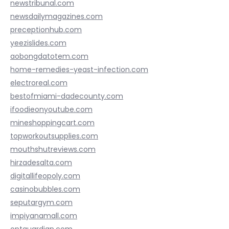
newstribunal.com
newsdailymagazines.com
preceptionhub.com
yeezislides.com
aobongdatotem.com
home-remedies-yeast-infection.com
electroreal.com
bestofmiami-dadecounty.com
ifoodieonyoutube.com
mineshoppingcart.com
topworkoutsupplies.com
mouthshutreviews.com
hirzadesalta.com
digitallifeopoly.com
casinobubbles.com
seputargym.com
impiyanamall.com
optguardian.com