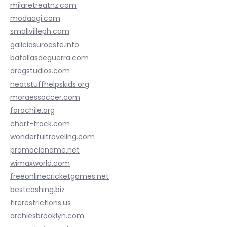
milaretreatnz.com
modaagi.com
smallvilleph.com
galiciasuroeste.info
batallasdeguerra.com
dregstudios.com
neatstuffhelpskids.org
moraessoccer.com
forochile.org
chart-track.com
wonderfultraveling.com
promocioname.net
wimaxworld.com
freeonlinecricketgames.net
bestcashing.biz
firerestrictions.us
archiesbrooklyn.com