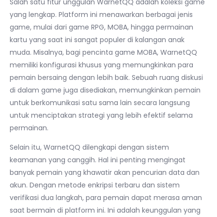
Salah satu fitur unggulan WarnetQQ adalah koleksi game
yang lengkap. Platform ini menawarkan berbagai jenis
game, mulai dari game RPG, MOBA, hingga permainan
kartu yang saat ini sangat populer di kalangan anak
muda. Misalnya, bagi pencinta game MOBA, WarnetQQ
memiliki konfigurasi khusus yang memungkinkan para
pemain bersaing dengan lebih baik. Sebuah ruang diskusi
di dalam game juga disediakan, memungkinkan pemain
untuk berkomunikasi satu sama lain secara langsung
untuk menciptakan strategi yang lebih efektif selama
permainan.
Selain itu, WarnetQQ dilengkapi dengan sistem
keamanan yang canggih. Hal ini penting mengingat
banyak pemain yang khawatir akan pencurian data dan
akun. Dengan metode enkripsi terbaru dan sistem
verifikasi dua langkah, para pemain dapat merasa aman
saat bermain di platform ini. Ini adalah keunggulan yang