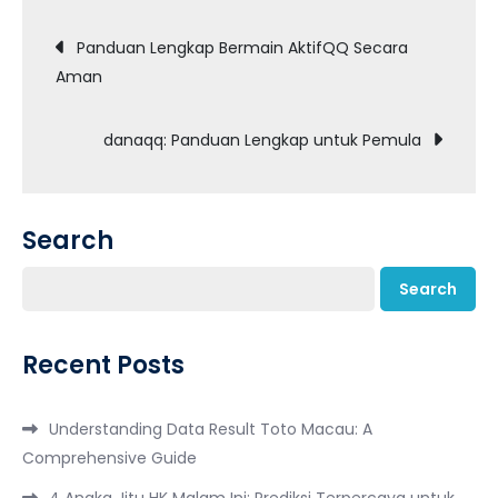
Post
Panduan Lengkap Bermain AktifQQ Secara
Aman
navigation
danaqq: Panduan Lengkap untuk Pemula
Search
Search
Recent Posts
Understanding Data Result Toto Macau: A
Comprehensive Guide
4 Angka Jitu HK Malam Ini: Prediksi Terpercaya untuk