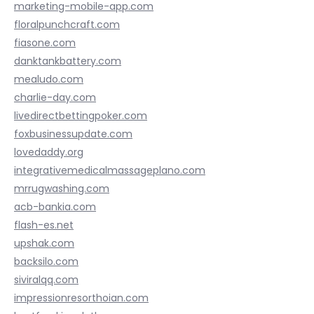
marketing-mobile-app.com
floralpunchcraft.com
fiasone.com
danktankbattery.com
mealudo.com
charlie-day.com
livedirectbettingpoker.com
foxbusinessupdate.com
lovedaddy.org
integrativemedicalmassageplano.com
mrrugwashing.com
acb-bankia.com
flash-es.net
upshak.com
backsilo.com
siviralqq.com
impressionresorthoian.com