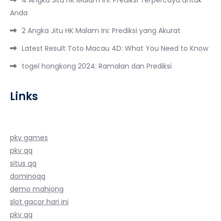
Anda
2 Angka Jitu HK Malam Ini: Prediksi yang Akurat
Latest Result Toto Macau 4D: What You Need to Know
togel hongkong 2024: Ramalan dan Prediksi
Links
pkv games
pkv qq
situs qq
dominoqq
demo mahjong
slot gacor hari ini
pkv qq