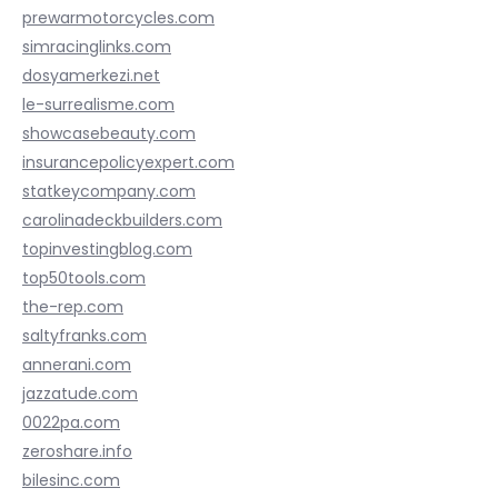
prewarmotorcycles.com
simracinglinks.com
dosyamerkezi.net
le-surrealisme.com
showcasebeauty.com
insurancepolicyexpert.com
statkeycompany.com
carolinadeckbuilders.com
topinvestingblog.com
top50tools.com
the-rep.com
saltyfranks.com
annerani.com
jazzatude.com
0022pa.com
zeroshare.info
bilesinc.com