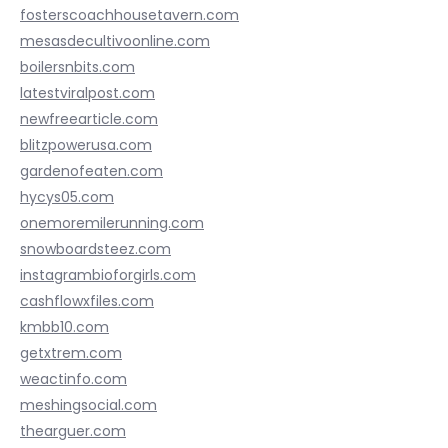
fosterscoachhousetavern.com
mesasdecultivoonline.com
boilersnbits.com
latestviralpost.com
newfreearticle.com
blitzpowerusa.com
gardenofeaten.com
hycys05.com
onemoremilerunning.com
snowboardsteez.com
instagrambioforgirls.com
cashflowxfiles.com
kmbb10.com
getxtrem.com
weactinfo.com
meshingsocial.com
thearguer.com