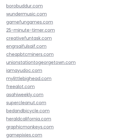
borobuddur.com
wundermusic.com
gamefungames.com
25-minute-timer.com
creativefuntask.com
engrsaifulsaif.com
cheapbtcminers.com
unionstationtogeorgetown.com
iamayudoc.com
mylittlebighead.com
freealot.com
asahiweekly.com
supercleanut.com
bedandbicycle.com
heraldcalifornia.com
graphicmonkeys.com
gamepixies.com