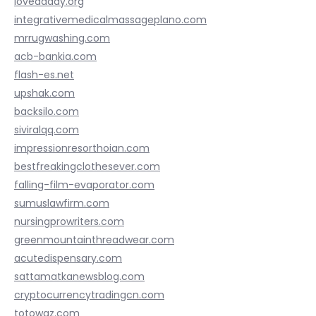
lovedaddy.org
integrativemedicalmassageplano.com
mrrugwashing.com
acb-bankia.com
flash-es.net
upshak.com
backsilo.com
siviralqq.com
impressionresorthoian.com
bestfreakingclothesever.com
falling-film-evaporator.com
sumuslawfirm.com
nursingprowriters.com
greenmountainthreadwear.com
acutedispensary.com
sattamatkanewsblog.com
cryptocurrencytradingcn.com
totowaz.com