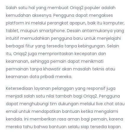
Salah satu hal yang membuat Oriqq2 populer adalah
kemudahan aksesnya. Pengguna dapat mengakses
platform ini melalui perangkat apapun, baik itu komputer,
tablet, maupun smartphone. Desain antarmukanya yang
intuitif memudahkan pengguna baru untuk menjelajahi
berbagai fitur yang tersedia tanpa kebingungan. Selain
itu, Oriqq2 juga memprioritaskan kecepatan dan
keamanan, sehingga pemain dapat menikmati
permainan tanpa khawatir akan masalah teknis atau
keamanan data pribadi mereka.
Ketersediaan layanan pelanggan yang responsif juga
menjadi salah satu nilai tambah bagi Oriqq2. Pengguna
dapat menghubungi tim dukungan melalui live chat atau
email untuk mendapatkan bantuan ketika mengalami
kendala. Ini memberikan rasa aman bagi pemain, karena
mereka tahu bahwa bantuan selalu siap tersedia kapan