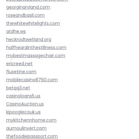
georginaryland.com
roseandbasil.com
thewhitewhitelights.com
atdhe.ws
heckrodtwetland.org
halfheardinthestillness.com
mybestmassagechair.com
ericreed.net
fluxetine.com
mobilecasino8760.com
betqq3.net
casinoloans5.us
CasinoAuction.us
kipooglecouk.us
mykitchennhome.com
aumoulinvert.com
thefoodiepassport.com