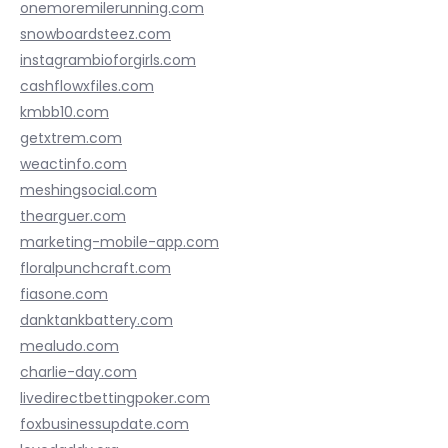
onemoremilerunning.com
snowboardsteez.com
instagrambioforgirls.com
cashflowxfiles.com
kmbb10.com
getxtrem.com
weactinfo.com
meshingsocial.com
thearguer.com
marketing-mobile-app.com
floralpunchcraft.com
fiasone.com
danktankbattery.com
mealudo.com
charlie-day.com
livedirectbettingpoker.com
foxbusinessupdate.com