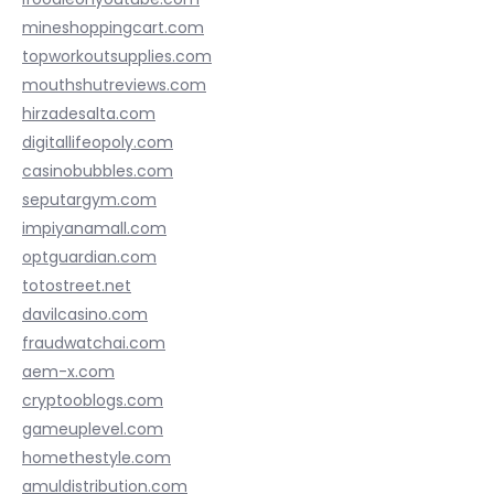
mineshoppingcart.com
topworkoutsupplies.com
mouthshutreviews.com
hirzadesalta.com
digitallifeopoly.com
casinobubbles.com
seputargym.com
impiyanamall.com
optguardian.com
totostreet.net
davilcasino.com
fraudwatchai.com
aem-x.com
cryptooblogs.com
gameuplevel.com
homethestyle.com
amuldistribution.com