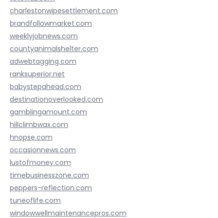
charlestonwipesettlement.com
brandfollowmarket.com
weeklyjobnews.com
countyanimalshelter.com
adwebtagging.com
ranksuperior.net
babystepahead.com
destinationoverlooked.com
gamblingamount.com
hillclimbwax.com
hnopse.com
occasionnews.com
lustofmoney.com
timebusinesszone.com
peppers-reflection.com
tuneoflife.com
windowwellmaintenancepros.com