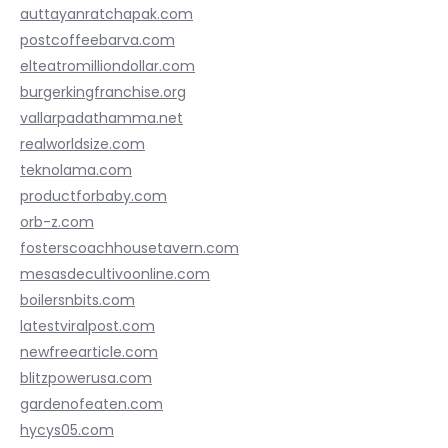
auttayanratchapak.com
postcoffeebarva.com
elteatromilliondollar.com
burgerkingfranchise.org
vallarpadathamma.net
realworldsize.com
teknolama.com
productforbaby.com
orb-z.com
fosterscoachhousetavern.com
mesasdecultivoonline.com
boilersnbits.com
latestviralpost.com
newfreearticle.com
blitzpowerusa.com
gardenofeaten.com
hycys05.com