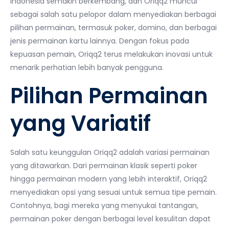
Indonesia semakin berkembang, dan Oriqq2 muncul
sebagai salah satu pelopor dalam menyediakan berbagai
pilihan permainan, termasuk poker, domino, dan berbagai
jenis permainan kartu lainnya. Dengan fokus pada
kepuasan pemain, Oriqq2 terus melakukan inovasi untuk
menarik perhatian lebih banyak pengguna.
Pilihan Permainan
yang Variatif
Salah satu keunggulan Oriqq2 adalah variasi permainan
yang ditawarkan. Dari permainan klasik seperti poker
hingga permainan modern yang lebih interaktif, Oriqq2
menyediakan opsi yang sesuai untuk semua tipe pemain.
Contohnya, bagi mereka yang menyukai tantangan,
permainan poker dengan berbagai level kesulitan dapat