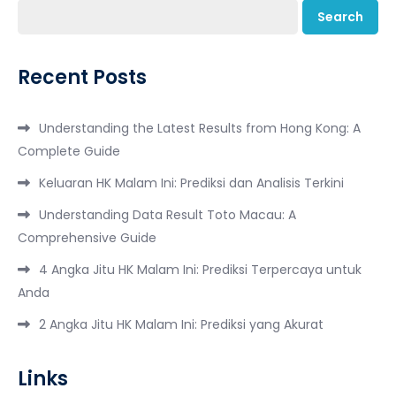
Search
Recent Posts
Understanding the Latest Results from Hong Kong: A
Complete Guide
Keluaran HK Malam Ini: Prediksi dan Analisis Terkini
Understanding Data Result Toto Macau: A
Comprehensive Guide
4 Angka Jitu HK Malam Ini: Prediksi Terpercaya untuk
Anda
2 Angka Jitu HK Malam Ini: Prediksi yang Akurat
Links