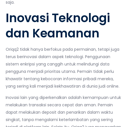
saja.
Inovasi Teknologi
dan Keamanan
Oriqq2 tidak hanya berfokus pada permainan, tetapi juga
terus berinovasi dalam aspek teknologi. Penggunaan
sistem enkripsi yang canggih untuk melindungi data
pengguna menjadi prioritas utama. Pemain tidak perlu
khawatir tentang kebocoran informasi pribadi mereka,
yang sering kali menjadi kekhawatiran di dunia judi online.
Inovasi lain yang diperkenalkan adalah kemampuan untuk
melakukan transaksi secara cepat dan aman. Pemain
dapat melakukan deposit dan penarikan dalam waktu
singkat, tanpa mengalami keterlambatan yang sering
terjadi di platform lain. Selain itu, Oriqq2 juga menawarkan