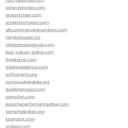
fasthokislot88.com
safecasinotips.com
jackpotchips.com
proelitesoftware.com
allcustomercarenumbers.com
familyblogger.xyz
chrisjohnslawgroup.com
klub-vulcan-online.com
breitkamp.com
tripleyresidence.com
softtorrents.org
somosvulnerables.org
duatloterrassa.com
pamufon.com
porscheperformancedrive.com
tamethekraken.org
lutzinator.com
ondasrl.com