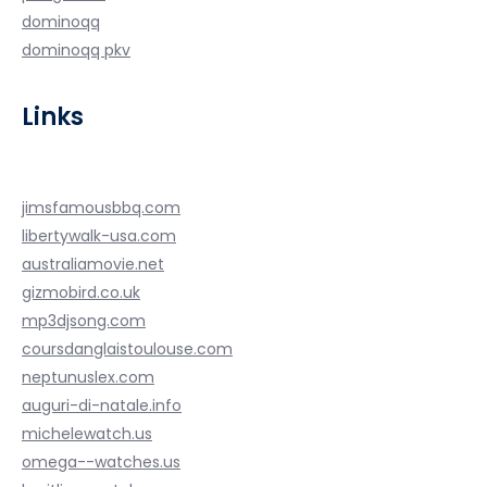
dominoqq
dominoqq pkv
Links
jimsfamousbbq.com
libertywalk-usa.com
australiamovie.net
gizmobird.co.uk
mp3djsong.com
coursdanglaistoulouse.com
neptunuslex.com
auguri-di-natale.info
michelewatch.us
omega--watches.us