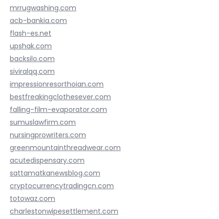
mrrugwashing.com
acb-bankia.com
flash-es.net
upshak.com
backsilo.com
siviralqq.com
impressionresorthoian.com
bestfreakingclothesever.com
falling-film-evaporator.com
sumuslawfirm.com
nursingprowriters.com
greenmountainthreadwear.com
acutedispensary.com
sattamatkanewsblog.com
cryptocurrencytradingcn.com
totowaz.com
charlestonwipesettlement.com