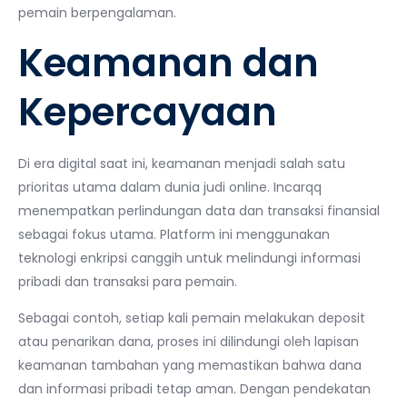
pemain berpengalaman.
Keamanan dan
Kepercayaan
Di era digital saat ini, keamanan menjadi salah satu
prioritas utama dalam dunia judi online. Incarqq
menempatkan perlindungan data dan transaksi finansial
sebagai fokus utama. Platform ini menggunakan
teknologi enkripsi canggih untuk melindungi informasi
pribadi dan transaksi para pemain.
Sebagai contoh, setiap kali pemain melakukan deposit
atau penarikan dana, proses ini dilindungi oleh lapisan
keamanan tambahan yang memastikan bahwa dana
dan informasi pribadi tetap aman. Dengan pendekatan