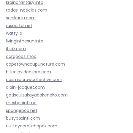
krainafantasy.info
todas-noticias.com
senikartu.com
rusportal.net
watty.io
livinginthesun.info
itsriz.com
cargoods.shop
capetownacupuncture.com
bitcoinvideospro.com
cosmiccrowcollective.com
alain-jacquet.com
gotisouizakayabakeneko.com
meshpoint.me
spongebob.net
busyboxintl.com
auttayanratchapak.com