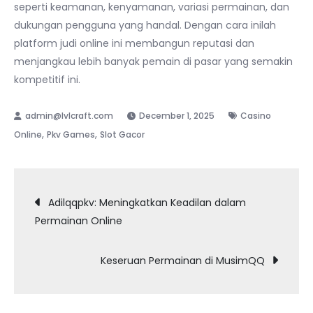
seperti keamanan, kenyamanan, variasi permainan, dan
dukungan pengguna yang handal. Dengan cara inilah
platform judi online ini membangun reputasi dan
menjangkau lebih banyak pemain di pasar yang semakin
kompetitif ini.
December 1, 2025
Casino
,
,
Online
Pkv Games
Slot Gacor
Post
Adilqqpkv: Meningkatkan Keadilan dalam
Permainan Online
navigation
Keseruan Permainan di MusimQQ