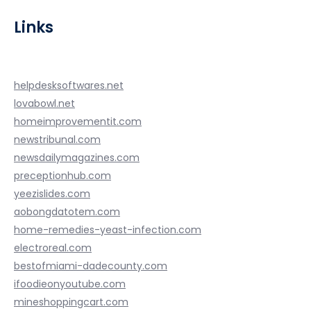
Links
helpdesksoftwares.net
lovabowl.net
homeimprovementit.com
newstribunal.com
newsdailymagazines.com
preceptionhub.com
yeezislides.com
aobongdatotem.com
home-remedies-yeast-infection.com
electroreal.com
bestofmiami-dadecounty.com
ifoodieonyoutube.com
mineshoppingcart.com