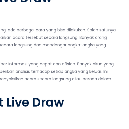
ng, ada berbagai cara yang bisa dilakukan. Salah satunya
rkan acara tersebut secara langsung. Banyak orang
sil secara langsung dan mendengar angka-angka yang
mber informasi yang cepat dan efisien. Banyak akun yang
rikan analisis terhadap setiap angka yang keluar. Ini
 menyaksikan acara secara langsung atau berada dalam
.
 Live Draw