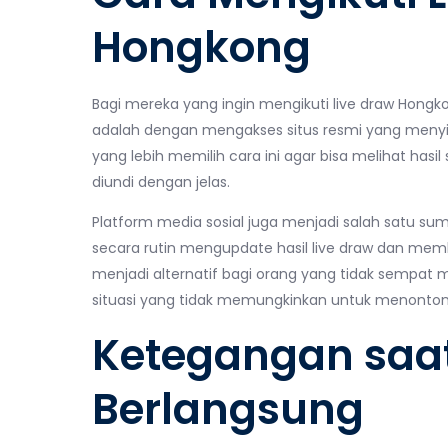
Hongkong
Bagi mereka yang ingin mengikuti live draw Hongko
adalah dengan mengakses situs resmi yang menyia
yang lebih memilih cara ini agar bisa melihat ha
diundi dengan jelas.
Platform media sosial juga menjadi salah satu su
secara rutin mengupdate hasil live draw dan membe
menjadi alternatif bagi orang yang tidak sempat
situasi yang tidak memungkinkan untuk menonton
Ketegangan saat
Berlangsung