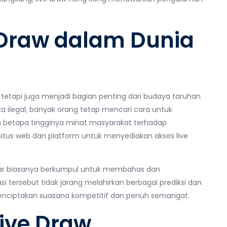
 Draw dalam Dunia
tetapi juga menjadi bagian penting dari budaya taruhan
ka ilegal, banyak orang tetap mencari cara untuk
n betapa tingginya minat masyarakat terhadap
situs web dan platform untuk menyediakan akses live
mar biasanya berkumpul untuk membahas dan
kusi tersebut tidak jarang melahirkan berbagai prediksi dan
enciptakan suasana kompetitif dan penuh semangat.
Live Draw