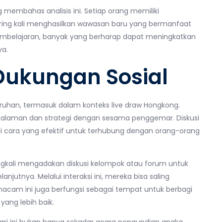
g membahas analisis ini. Setiap orang memiliki
ering kali menghasilkan wawasan baru yang bermanfaat
embelajaran, banyak yang berharap dapat meningkatkan
ya.
Dukungan Sosial
ruhan, termasuk dalam konteks live draw Hongkong.
alaman dan strategi dengan sesama penggemar. Diskusi
di cara yang efektif untuk terhubung dengan orang-orang
ingkali mengadakan diskusi kelompok atau forum untuk
jutnya. Melalui interaksi ini, mereka bisa saling
acam ini juga berfungsi sebagai tempat untuk berbagi
yang lebih baik.