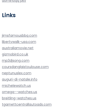
dominoqq pkv
Links
jimsfamousbbq.com
libertywalk-usa.com
australiamovie.net
gizmobird.co.uk
mp3djsong.com
coursdanglaistoulouse.com
neptunuslex.com
auguri-di-natale.info
michelewatch.us
omega--watches.us
breitling-watches.us
tgarnettcentrallautoads.com