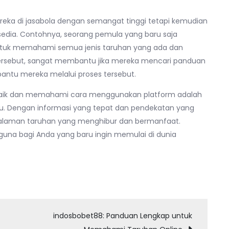
eka di jasabola dengan semangat tinggi tetapi kemudian
sedia. Contohnya, seorang pemula yang baru saja
untuk memahami semua jenis taruhan yang ada dan
ersebut, sangat membantu jika mereka mencari panduan
bantu mereka melalui proses tersebut.
a terbaik dan memahami cara menggunakan platform adalah
ru. Dengan informasi yang tepat dan pendekatan yang
alaman taruhan yang menghibur dan bermanfaat.
una bagi Anda yang baru ingin memulai di dunia
indosbobet88: Panduan Lengkap untuk