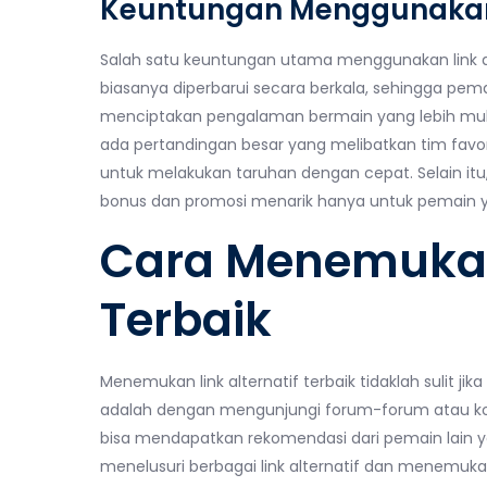
Keuntungan Menggunakan L
Salah satu keuntungan utama menggunakan link alt
biasanya diperbarui secara berkala, sehingga pemai
menciptakan pengalaman bermain yang lebih mulus
ada pertandingan besar yang melibatkan tim fav
untuk melakukan taruhan dengan cepat. Selain itu, 
bonus dan promosi menarik hanya untuk pemain
Cara Menemukan 
Terbaik
Menemukan link alternatif terbaik tidaklah sulit ji
adalah dengan mengunjungi forum-forum atau kom
bisa mendapatkan rekomendasi dari pemain lain 
menelusuri berbagai link alternatif dan menemukan