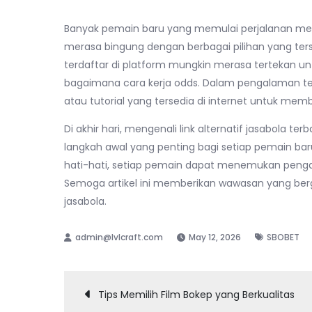
Banyak pemain baru yang memulai perjalanan mer
merasa bingung dengan berbagai pilihan yang ter
terdaftar di platform mungkin merasa tertekan 
bagaimana cara kerja odds. Dalam pengalaman t
atau tutorial yang tersedia di internet untuk mem
Di akhir hari, mengenali link alternatif jasabol
langkah awal yang penting bagi setiap pemain ba
hati-hati, setiap pemain dapat menemukan peng
Semoga artikel ini memberikan wawasan yang berg
jasabola.
May 12, 2026
SBOBET
Post
Tips Memilih Film Bokep yang Berkualitas