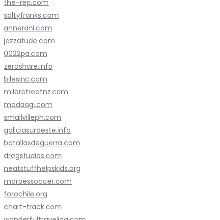
the-rep.com
saltyfranks.com
annerani.com
jazzatude.com
0022pa.com
zeroshare.info
bilesinc.com
milaretreatnz.com
modaagi.com
smallvilleph.com
galiciasuroeste.info
batallasdeguerra.com
dregstudios.com
neatstuffhelpskids.org
moraessoccer.com
forochile.org
chart-track.com
wonderfultraveling.com