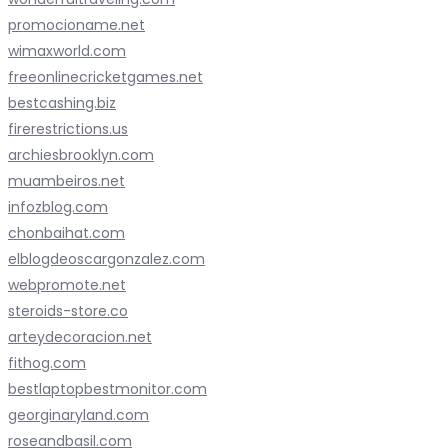
promocioname.net
wimaxworld.com
freeonlinecricketgames.net
bestcashing.biz
firerestrictions.us
archiesbrooklyn.com
muambeiros.net
infozblog.com
chonbaihat.com
elblogdeoscargonzalez.com
webpromote.net
steroids-store.co
arteydecoracion.net
fithog.com
bestlaptopbestmonitor.com
georginaryland.com
roseandbasil.com