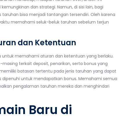
mungkinan dan strategi. Namun, di sisi lain, bagi
taruhan bisa menjadi tantangan tersendiri. Oleh karena
 waktu memahami seluk-beluk taruhan sebelum terjun
ran dan Ketentuan
ru untuk memahami aturan dan ketentuan yang berlaku.
-masing terkait deposit, penarikan, serta bonus yang
memiliki batasan tertentu pada jenis taruhan yang dapat
arus dipenuhi untuk mendapatkan bonus. Memahami semua
alkan pengalaman taruhan mereka dan menghindari
ain Baru di