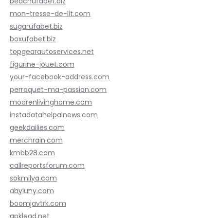
beachufabet.biz
mon-tresse-de-lit.com
sugarufabet.biz
boxufabet.biz
topgearautoservices.net
figurine-jouet.com
your-facebook-address.com
perroquet-ma-passion.com
modrenlivinghome.com
instadatahelpainews.com
geekdailies.com
merchrain.com
kmbb28.com
callreportsforum.com
sokmilya.com
abyluny.com
boomjavtrk.com
apklead.net