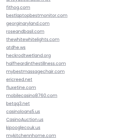
fithog.com
bestlaptopbestmonitor.com
georginaryland.com
roseandbasil.com
thewhitewhitelights.com
atdhe.ws
heckrodtwetland.org
halfheardinthestillness.com
mybestmassagechair.com
ericreed.net
fluxetine.com
mobilecasino8760.com
betqq3.net
casinoloans5.us
CasinoAuction.us
kipooglecouk.us
mykitchennhome.com