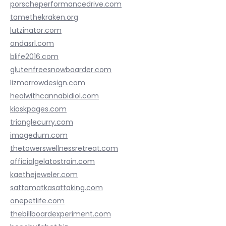
porscheperformancedrive.com
tamethekraken.org
lutzinator.com
ondasrl.com
blife2016.com
glutenfreesnowboarder.com
lizmorrowdesign.com
healwithcannabidiol.com
kioskpages.com
trianglecurry.com
imagedum.com
thetowerswellnessretreat.com
officialgelatostrain.com
kaethejeweler.com
sattamatkasattaking.com
onepetlife.com
thebillboardexperiment.com