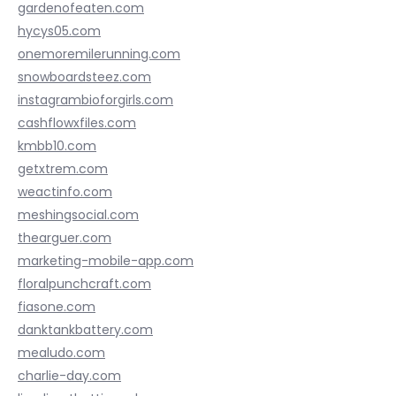
gardenofeaten.com
hycys05.com
onemoremilerunning.com
snowboardsteez.com
instagrambioforgirls.com
cashflowxfiles.com
kmbb10.com
getxtrem.com
weactinfo.com
meshingsocial.com
thearguer.com
marketing-mobile-app.com
floralpunchcraft.com
fiasone.com
danktankbattery.com
mealudo.com
charlie-day.com