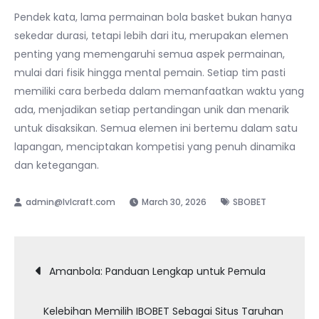
Pendek kata, lama permainan bola basket bukan hanya
sekedar durasi, tetapi lebih dari itu, merupakan elemen
penting yang memengaruhi semua aspek permainan,
mulai dari fisik hingga mental pemain. Setiap tim pasti
memiliki cara berbeda dalam memanfaatkan waktu yang
ada, menjadikan setiap pertandingan unik dan menarik
untuk disaksikan. Semua elemen ini bertemu dalam satu
lapangan, menciptakan kompetisi yang penuh dinamika
dan ketegangan.
March 30, 2026
SBOBET
Post
Amanbola: Panduan Lengkap untuk Pemula
navigation
Kelebihan Memilih IBOBET Sebagai Situs Taruhan