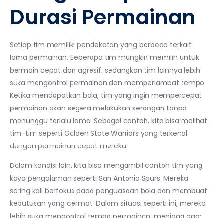
Durasi Permainan
Setiap tim memiliki pendekatan yang berbeda terkait
lama permainan. Beberapa tim mungkin memilih untuk
bermain cepat dan agresif, sedangkan tim lainnya lebih
suka mengontrol permainan dan memperlambat tempo.
Ketika mendapatkan bola, tim yang ingin mempercepat
permainan akan segera melakukan serangan tanpa
menunggu terlalu lama. Sebagai contoh, kita bisa melihat
tim-tim seperti Golden State Warriors yang terkenal
dengan permainan cepat mereka.
Dalam kondisi lain, kita bisa mengambil contoh tim yang
kaya pengalaman seperti San Antonio Spurs. Mereka
sering kali berfokus pada penguasaan bola dan membuat
keputusan yang cermat. Dalam situasi seperti ini, mereka
lebih suka mengontrol tempo permainan, menjaga agar