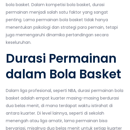
bola basket. Dalam kompetisi bola basket, durasi
permainan menjadi salah satu faktor yang sangat
penting. Lama permainan bola basket tidak hanya
menentukan psikologi dan strategi para pemain, tetapi
juga memengaruhi dinamika pertandingan secara
keseluruhan.
Durasi Permainan
dalam Bola Basket
Dalam liga profesional, seperti NBA, durasi permainan bola
basket adalah empat kuarter masing-masing berdurasi
dua belas menit, di mana terdapat waktu istirahat di
antara kuarter. Di level lainnya, seperti di sekolah
menengah atau liga amatir, lama permainan bisa
bervariasi, misalnya dua belas menit untuk setiap kuarter