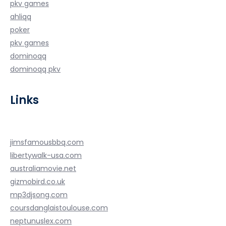
pkv games
ahliqq
poker
pkv games
dominoqq
dominoqq pkv
Links
jimsfamousbbq.com
libertywalk-usa.com
australiamovie.net
gizmobird.co.uk
mp3djsong.com
coursdanglaistoulouse.com
neptunuslex.com