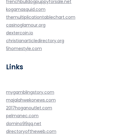
frenchbulldogpuppyforsale.net
kogamasquid.com
themultiplicationtablechart.com
casinoglamour.org
dextercoin.io
christianarticledirectory.org
5homestyle.com
Links
mygamblingstory.com
majalahwekonews.com
2017hoganoutlet.com
pelmanec.com
domino99qq.net
directoryoftheweb.com