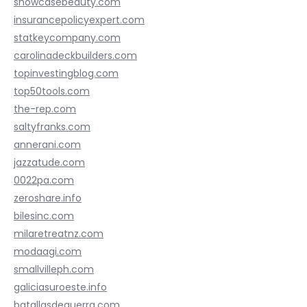
showcasebeauty.com
insurancepolicyexpert.com
statkeycompany.com
carolinadeckbuilders.com
topinvestingblog.com
top50tools.com
the-rep.com
saltyfranks.com
annerani.com
jazzatude.com
0022pa.com
zeroshare.info
bilesinc.com
milaretreatnz.com
modaagi.com
smallvilleph.com
galiciasuroeste.info
batallasdeguerra.com