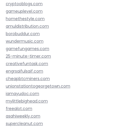
cryptooblogs.com
gameuplevel.com
homethestyle.com
amuldistribution.com
borobuddur.com
wundermusic.com
gamefungames.com
25-minute-timer.com
creativefuntask.com
engrsaifulsaif.com
cheapbtcminers.com
unionstationtogeorgetown.com
iamayudoc.com
mylittlebighead.com
freealot.com
asahiweekly.com
supercleanut.com