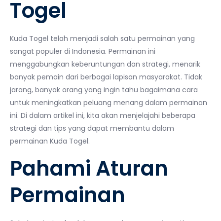
Togel
Kuda Togel telah menjadi salah satu permainan yang
sangat populer di Indonesia. Permainan ini
menggabungkan keberuntungan dan strategi, menarik
banyak pemain dari berbagai lapisan masyarakat. Tidak
jarang, banyak orang yang ingin tahu bagaimana cara
untuk meningkatkan peluang menang dalam permainan
ini. Di dalam artikel ini, kita akan menjelajahi beberapa
strategi dan tips yang dapat membantu dalam
permainan Kuda Togel.
Pahami Aturan
Permainan