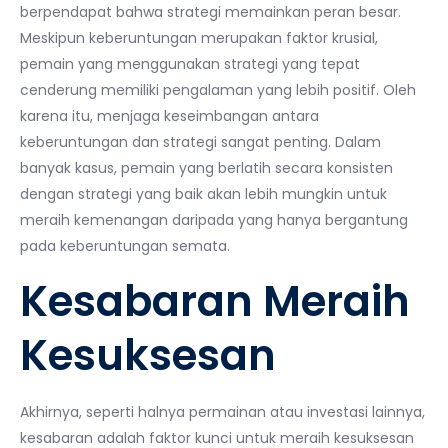
berpendapat bahwa strategi memainkan peran besar.
Meskipun keberuntungan merupakan faktor krusial,
pemain yang menggunakan strategi yang tepat
cenderung memiliki pengalaman yang lebih positif. Oleh
karena itu, menjaga keseimbangan antara
keberuntungan dan strategi sangat penting. Dalam
banyak kasus, pemain yang berlatih secara konsisten
dengan strategi yang baik akan lebih mungkin untuk
meraih kemenangan daripada yang hanya bergantung
pada keberuntungan semata.
Kesabaran Meraih
Kesuksesan
Akhirnya, seperti halnya permainan atau investasi lainnya,
kesabaran adalah faktor kunci untuk meraih kesuksesan