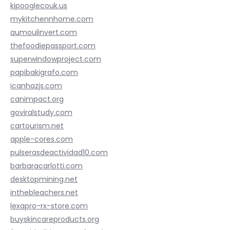
kipooglecouk.us
mykitchennhome.com
aumoulinvert.com
thefoodiepassport.com
superwindowproject.com
papibakigrafo.com
icanhazjs.com
canimpact.org
goviralstudy.com
cartourism.net
apple-cores.com
pulserasdeactividad10.com
barbaracarlotti.com
desktopmining.net
inthebleachers.net
lexapro-rx-store.com
buyskincareproducts.org