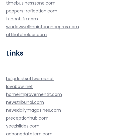
timebusinesszone.com
peppers-reflection.com
tuneoflife.com
windowwellmaintenancepros.com
affiliateholder.com
Links
helpdesksoftwares.net
lovabowl.net
homeimprovementit.com
newstribunal.com
newsdailymagazines.com
preceptionhub.com
yeezislides.com
aobongdatotem.com