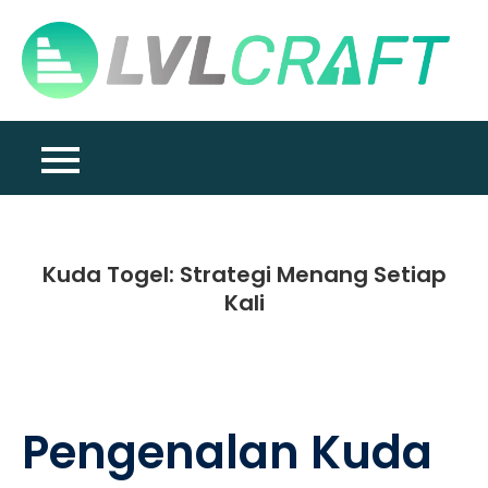
Skip
to
K
content
Da
S
De
O
pu
ma
T
ga
d
sit
D
on
P
Kuda Togel: Strategi Menang Setiap
te
S
Kali
ya
me
pe
me
be
Pengenalan Kuda
har