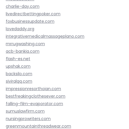
charlie-day.com
livedirectbettingpoker.com
foxbusinessupdate.com
lovedaddy.org
integrativemedicalmassageplano.com
mrrugwashing.com
acb-bankia.com
flash-es.net
upshak.com
backsilo.com
siviralqq.com
impressionresorthoian.com
bestfreakingclothesever.com
falling-film-evaporator.com
sumuslawfirm.com
nursingprowriters.com
greenmountainthreadwear.com