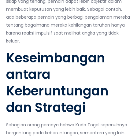
sikap yang tenang, pemain dapat lebih objektif dalam
membuat keputusan yang lebih baik. Sebagai contoh,
ada beberapa pemain yang berbagi pengalaman mereka
tentang bagaimana mereka kehilangan taruhan hanya
karena reaksi impulsif saat melihat angka yang tidak
keluar.
Keseimbangan
antara
Keberuntungan
dan Strategi
Sebagian orang percaya bahwa Kuda Togel sepenuhnya
bergantung pada keberuntungan, sementara yang lain