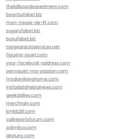
thebillboardexperiment.com
beachufabet.biz
mon-tresse-de-lit.com
sugarufabet.biz
boxufabet.biz
topgearautoservices.net
figurine-jouet.com
your-facebook-address.com
perroquet-ma-passion.com
modrenlivinghome.com
instadatahelpainews.com
geekdailies.com
merchrain.com
kmbb28.com
callreportsforum.com
sokmilya.com
abyluny.com