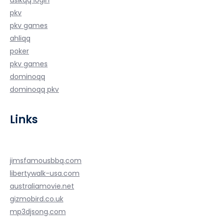
pkv
pkv games
ahliqq
poker
pkv games
dominoqq
dominoqq pkv
Links
jimsfamousbbq.com
libertywalk-usa.com
australiamovie.net
gizmobird.co.uk
mp3djsong.com