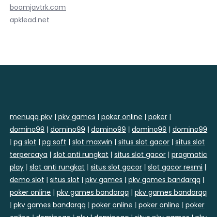
boomjavtrk.com
apklead.net
menuqq pkv
|
pkv games
|
poker online
|
poker
|
domino99
|
domino99
|
domino99
|
domino99
|
domino99
|
pg slot
|
pg soft
|
slot maxwin
|
situs slot gacor
|
situs slot
terpercaya
|
slot anti rungkat
|
situs slot gacor
|
pragmatic
play
|
slot anti rungkat
|
situs slot gacor
|
slot gacor resmi
|
demo slot
|
situs slot
|
pkv games
|
pkv games bandarqq
|
poker online
|
pkv games bandarqq
|
pkv games bandarqq
|
pkv games bandarqq
|
poker online
|
poker online
|
poker