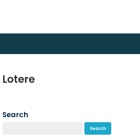
 dengan Deposit Pulsa dan Slot Gacor
nline terpercaya yang menawarkan peluang menang besar setiap
 Lotere
Search
Search