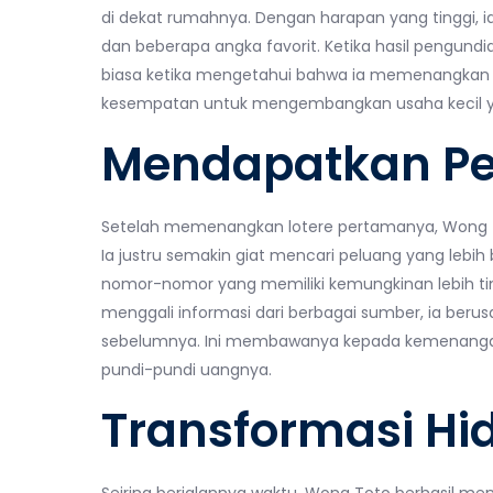
di dekat rumahnya. Dengan harapan yang tinggi, i
dan beberapa angka favorit. Ketika hasil pengun
biasa ketika mengetahui bahwa ia memenangkan j
kesempatan untuk mengembangkan usaha kecil yan
Mendapatkan P
Setelah memenangkan lotere pertamanya, Wong To
Ia justru semakin giat mencari peluang yang lebih
nomor-nomor yang memiliki kemungkinan lebih ti
menggali informasi dari berbagai sumber, ia ber
sebelumnya. Ini membawanya kepada kemenanga
pundi-pundi uangnya.
Transformasi Hi