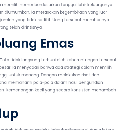
a memilih nomor berdasarkan tanggal lahir keluarganya
dian diumumkan, ia merasakan kegembiraan yang luar
umlah yang tidak sedikit. Uang tersebut memberinya
g telah dirintisnya.
eluang Emas
to tidak langsung terbuai oleh keberuntungan tersebut.
 besar. Ia menyadari bahwa ada strategi dalam memilih
nggi untuk menang. Dengan melakukan riset dan
usaha memahami pola-pola dalam hasil pengundian
n-kemenangan kecil yang secara konsisten menambah
dup