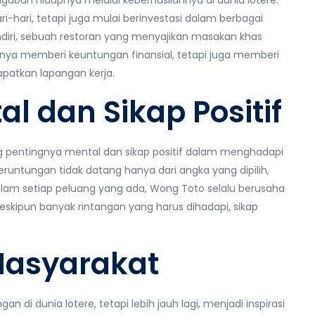
gubah hidupnya melalui keberhasilannya di dunia lotere.
hari, tetapi juga mulai berinvestasi dalam berbagai
iri, sebuah restoran yang menyajikan masakan khas
anya memberi keuntungan finansial, tetapi juga memberi
patkan lapangan kerja.
l dan Sikap Positif
g pentingnya mental dan sikap positif dalam menghadapi
runtungan tidak datang hanya dari angka yang dipilih,
Dalam setiap peluang yang ada, Wong Toto selalu berusaha
eskipun banyak rintangan yang harus dihadapi, sikap
 Masyarakat
di dunia lotere, tetapi lebih jauh lagi, menjadi inspirasi