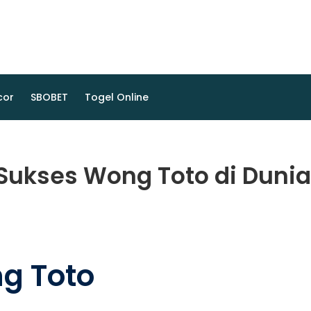
Kumpulan Situs Slot Online Terpercaya
Dapatkan Deposit pulsa dan mainkan slot gacor di situs slot o
ari.
cor
SBOBET
Togel Online
Sukses Wong Toto di Dunia
g Toto