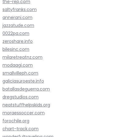
the-rep.com
saltyfranks.com
annerani.com
jazzatude.com
0022pa.com
zeroshare.info
bilesinc.com
milaretreatnz.com
modaagi.com
smallvilleph.com
galiciasuroeste.info
batallasdeguerra.com
dregstudios.com
neatstuffhelpskids.org
moraessoccer.com
forochile.org
chart-track.com
wonderfultraveling.com