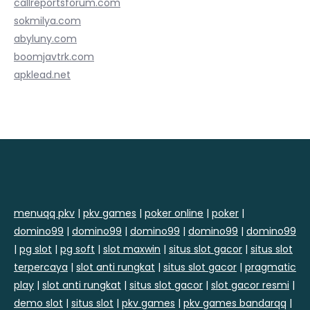
callreportsforum.com
sokmilya.com
abyluny.com
boomjavtrk.com
apklead.net
menuqq pkv
|
pkv games
|
poker online
|
poker
|
domino99
|
domino99
|
domino99
|
domino99
|
domino99
|
pg slot
|
pg soft
|
slot maxwin
|
situs slot gacor
|
situs slot
terpercaya
|
slot anti rungkat
|
situs slot gacor
|
pragmatic
play
|
slot anti rungkat
|
situs slot gacor
|
slot gacor resmi
|
demo slot
|
situs slot
|
pkv games
|
pkv games bandarqq
|