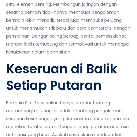
satu elemen penting. Membangun jaringan dengan
sesama pemain tidak hanya membuat pengalaman
bermain lebih menarik, tetapi juga membuka peluang
untuk menemukan trik baru dan cara berinteraksi dengan
permainan. Dengan saling berbagi cerita, pemain dapat
merasa lebih terhubung dan termotivasi untuk mencapai
kesuksesan dalam permainan.
Keseruan di Balik
Setiap Putaran
Bermain Slot Zeus bukan hanya sekadar tentang
memenangkan uang; ini adalah tentang pengalaman
seru dan kesenangan yang ditawarkan setiap kali pemain
menekan tombol putar. Dengan setiap putaran, ada rasa
antisipasi yang hadir. Apakah saya akan mendapatkan