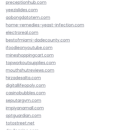
preceptionhub.com
yeezislides.com
aobongdatotem.com
home-remedies-yeast-infection.com
electroreal.com
bestofmiami-dadecounty.com
ifoodieonyoutube.com
mineshoppingcart.com
topworkoutsupplies.com
mouthshutreviews.com
hirzadesalta.com
digitallifeopoly.com
casinobubbles.com
seputargym.com
impiyanamall.com
optguardian.com
totostreet.net