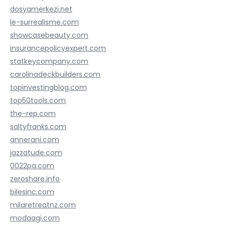
dosyamerkezi.net
le-surrealisme.com
showcasebeauty.com
insurancepolicyexpert.com
statkeycompany.com
carolinadeckbuilders.com
topinvestingblog.com
top50tools.com
the-rep.com
saltyfranks.com
annerani.com
jazzatude.com
0022pa.com
zeroshare.info
bilesinc.com
milaretreatnz.com
modaagi.com