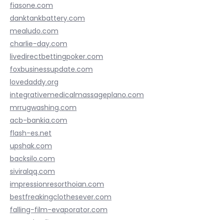
fiasone.com
danktankbattery.com
mealudo.com
charlie-day.com
livedirectbettingpoker.com
foxbusinessupdate.com
lovedaddy.org
integrativemedicalmassageplano.com
mrrugwashing.com
acb-bankia.com
flash-es.net
upshak.com
backsilo.com
siviralqq.com
impressionresorthoian.com
bestfreakingclothesever.com
falling-film-evaporator.com