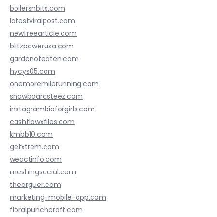
boilersnbits.com
latestviralpost.com
newfreearticle.com
blitzpowerusa.com
gardenofeaten.com
hycys05.com
onemoremilerunning.com
snowboardsteez.com
instagrambioforgirls.com
cashflowxfiles.com
kmbb10.com
getxtrem.com
weactinfo.com
meshingsocial.com
thearguer.com
marketing-mobile-app.com
floralpunchcraft.com