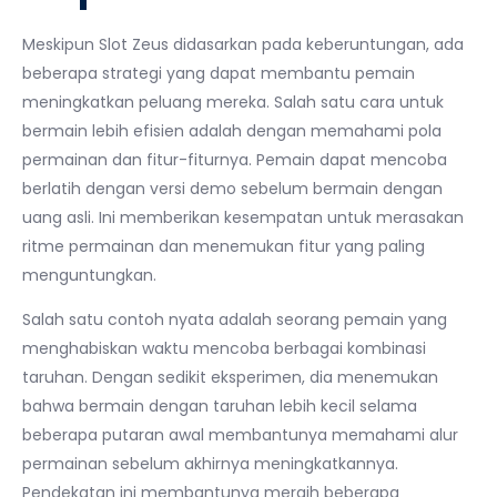
Meskipun Slot Zeus didasarkan pada keberuntungan, ada
beberapa strategi yang dapat membantu pemain
meningkatkan peluang mereka. Salah satu cara untuk
bermain lebih efisien adalah dengan memahami pola
permainan dan fitur-fiturnya. Pemain dapat mencoba
berlatih dengan versi demo sebelum bermain dengan
uang asli. Ini memberikan kesempatan untuk merasakan
ritme permainan dan menemukan fitur yang paling
menguntungkan.
Salah satu contoh nyata adalah seorang pemain yang
menghabiskan waktu mencoba berbagai kombinasi
taruhan. Dengan sedikit eksperimen, dia menemukan
bahwa bermain dengan taruhan lebih kecil selama
beberapa putaran awal membantunya memahami alur
permainan sebelum akhirnya meningkatkannya.
Pendekatan ini membantunya meraih beberapa