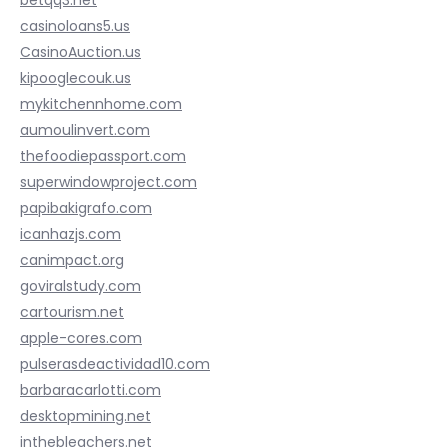
casinoloans5.us
CasinoAuction.us
kipooglecouk.us
mykitchennhome.com
aumoulinvert.com
thefoodiepassport.com
superwindowproject.com
papibakigrafo.com
icanhazjs.com
canimpact.org
goviralstudy.com
cartourism.net
apple-cores.com
pulserasdeactividad10.com
barbaracarlotti.com
desktopmining.net
inthebleachers.net