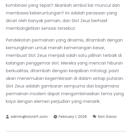
kombinasi yang tepat? Akankah simbol liar muncul dan
membawa keberuntungan? Ini adalah perasaan yang
dicari oleh banyak pemain, dan Slot Zeus berhasil
membangkitkan sensasi tersebut.
Pendekatan permainan yang dinamis, ditambah dengan
kemungkinan untuk meraih kemenangan besar,
membuat Slot Zeus menjadi salah satu pilihan terbaik di
kalangan penggemar slot. Mereka yang mencari hiburan
berkualitas, ditambah dengan keajaiban mitologi, pasti
akan menemukan kegembiraan di dalam setiap putaran.
Slot Zeus adalah gambaran sempurna dari bagaimana
permainan modern dapat mengombinasikan tema yang
kaya dengan elemen perjudian yang menarik.
February 1, 2026
Slot Gacor