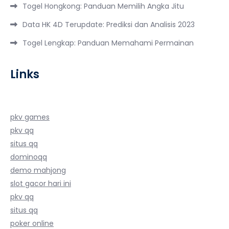
Togel Hongkong: Panduan Memilih Angka Jitu
Data HK 4D Terupdate: Prediksi dan Analisis 2023
Togel Lengkap: Panduan Memahami Permainan
Links
pkv games
pkv qq
situs qq
dominoqq
demo mahjong
slot gacor hari ini
pkv qq
situs qq
poker online