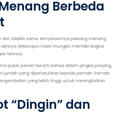
g Menang Berbeda
t
slot adalah sama, kenyataannya peluang menang
 lainnya. Beberapa mesin mungkin memiliki tingkat
an lainnya.
ma puluh persen berarti bahwa dalam jangka panjang,
i jumlah yang dipertaruhkan kepada pemain. Pemain
pengembalian yang lebih tinggi untuk meningkatkan
ot “Dingin” dan