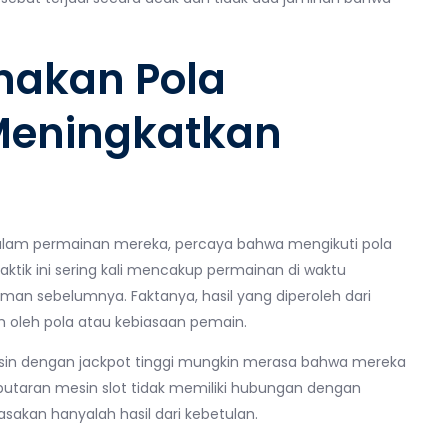
nakan Pola
Meningkatkan
g
lam permainan mereka, percaya bahwa mengikuti pola
tik ini sering kali mencakup permainan di waktu
man sebelumnya. Faktanya, hasil yang diperoleh dari
h oleh pola atau kebiasaan pemain.
esin dengan jackpot tinggi mungkin merasa bahwa mereka
utaran mesin slot tidak memiliki hubungan dengan
akan hanyalah hasil dari kebetulan.