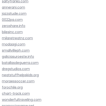
saltyfranks.com
annerani.com
jazzatude.com
0022pa.com
zeroshare.info
bilesinc.com
milaretreatnz.com
modaagi.com
smallvilleph.com
galiciasuroeste.info
batallasdeguerra.com
dregstudios.com
neatstuffhelpskids.org
moraessoccer.com
forochile.org
chart-track.com
wonderfultraveling.com
promocioname.net