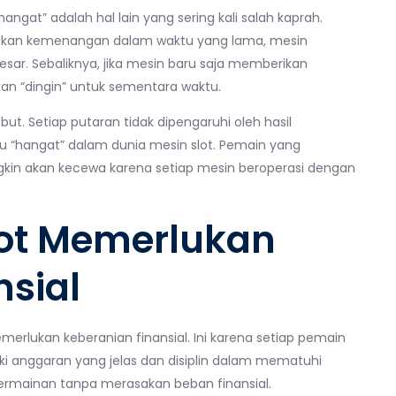
ngat” adalah hal lain yang sering kali salah kaprah.
rikan kemenangan dalam waktu yang lama, mesin
r. Sebaliknya, jika mesin baru saja memberikan
an “dingin” untuk sementara waktu.
ut. Setiap putaran tidak dipengaruhi oleh hasil
tau “hangat” dalam dunia mesin slot. Pemain yang
in akan kecewa karena setiap mesin beroperasi dengan
Slot Memerlukan
nsial
emerlukan keberanian finansial. Ini karena setiap pemain
iki anggaran yang jelas dan disiplin dalam mematuhi
ermainan tanpa merasakan beban finansial.