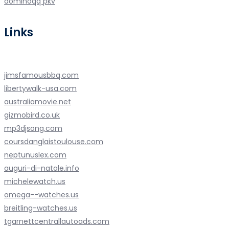
dominoqq pkv
Links
jimsfamousbbq.com
libertywalk-usa.com
australiamovie.net
gizmobird.co.uk
mp3djsong.com
coursdanglaistoulouse.com
neptunuslex.com
auguri-di-natale.info
michelewatch.us
omega--watches.us
breitling-watches.us
tgarnettcentrallautoads.com