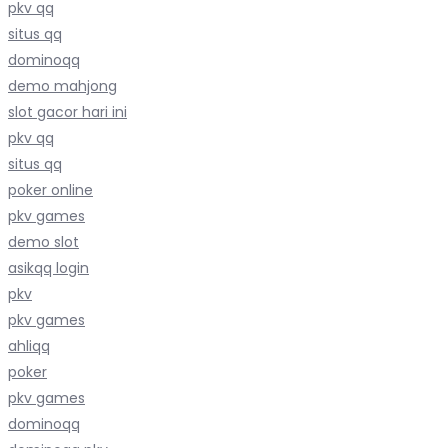
pkv qq
situs qq
dominoqq
demo mahjong
slot gacor hari ini
pkv qq
situs qq
poker online
pkv games
demo slot
asikqq login
pkv
pkv games
ahliqq
poker
pkv games
dominoqq