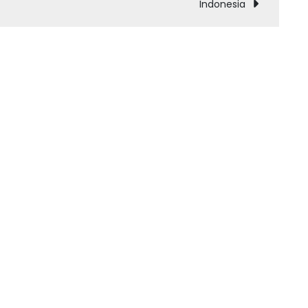
Indonesia