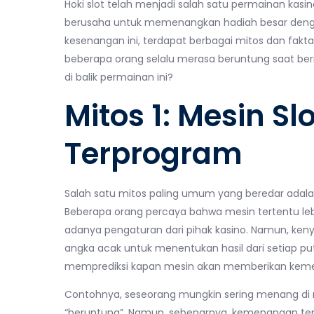
Hoki slot telah menjadi salah satu permainan kasi
berusaha untuk memenangkan hadiah besar denga
kesenangan ini, terdapat berbagai mitos dan fak
beberapa orang selalu merasa beruntung saat berm
di balik permainan ini?
Mitos 1: Mesin Sl
Terprogram
Salah satu mitos paling umum yang beredar adalah
Beberapa orang percaya bahwa mesin tertentu l
adanya pengaturan dari pihak kasino. Namun, ke
angka acak untuk menentukan hasil dari setiap pu
memprediksi kapan mesin akan memberikan kem
Contohnya, seseorang mungkin sering menang di
“beruntung”. Namun, sebenarnya, kemenangan ters