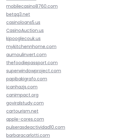
mobilecasino8760.com
betqq3.net
casinoloans5.us
CasinoAuction.us
kipooglecouk.us
mykitchennhome.com
aumoulinvert.com
thefoodiepassport.com
superwindowproject.com
papibakigrafo.com
icanhazjs.com
canimpact.org
goviralstudy.com
cartourism.net
apple-cores.com
pulserasdeactividad10.com
barbaracarlotti.com