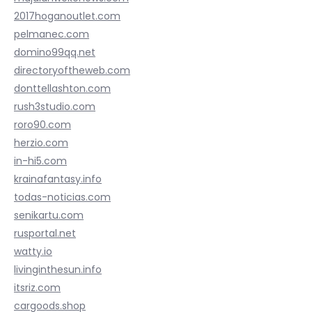
2017hoganoutlet.com
pelmanec.com
domino99qq.net
directoryoftheweb.com
donttellashton.com
rush3studio.com
roro90.com
herzio.com
in-hi5.com
krainafantasy.info
todas-noticias.com
senikartu.com
rusportal.net
watty.io
livinginthesun.info
itsriz.com
cargoods.shop