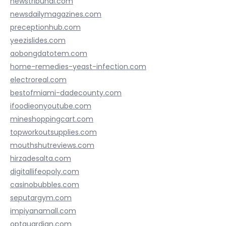
newstribunal.com
newsdailymagazines.com
preceptionhub.com
yeezislides.com
aobongdatotem.com
home-remedies-yeast-infection.com
electroreal.com
bestofmiami-dadecounty.com
ifoodieonyoutube.com
mineshoppingcart.com
topworkoutsupplies.com
mouthshutreviews.com
hirzadesalta.com
digitallifeopoly.com
casinobubbles.com
seputargym.com
impiyanamall.com
optguardian.com