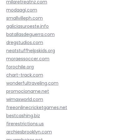
milaretreatnz.com
modaagi.com
smallvilleph.com
galiciasuroeste.info
batallasdeguerra.com
dregstudios.com
neatstuffhelpskids.org
moraessoccer.com
forochile.org
chart-track.com
wonderfultraveling.com
promocioname.net
wimaxworld.com
freeonlinecricketgames.net
bestcashing.biz
firerestrictions.us
archiesbrooklyn.com
muambeiros.net