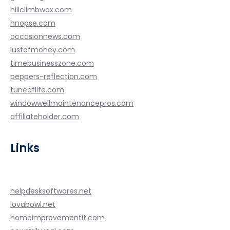
hillclimbwax.com
hnopse.com
occasionnews.com
lustofmoney.com
timebusinesszone.com
peppers-reflection.com
tuneoflife.com
windowwellmaintenancepros.com
affiliateholder.com
Links
helpdesksoftwares.net
lovabowl.net
homeimprovementit.com