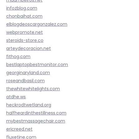
infozblog.com
chonbaihat.com
elblogdeoscargonzalez.com
webpromote.net
steroids-store.co
arteydecoracion.net
fithog.com
bestlaptopbestmonitor.com
georginaryland.com
roseandbasil.com
thewhitewhitelights.com
atdhe.ws
heckrodtwetland.org
halfheardinthestillness.com
mybestmassagechair.com
ericreed.net
fluxetine.com