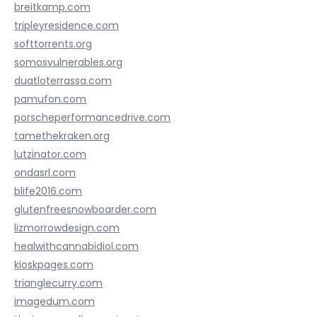
breitkamp.com
tripleyresidence.com
softtorrents.org
somosvulnerables.org
duatloterrassa.com
pamufon.com
porscheperformancedrive.com
tamethekraken.org
lutzinator.com
ondasrl.com
blife2016.com
glutenfreesnowboarder.com
lizmorrowdesign.com
healwithcannabidiol.com
kioskpages.com
trianglecurry.com
imagedum.com