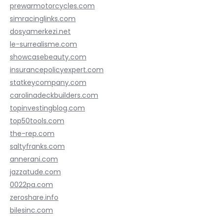
prewarmotorcycles.com
simracinglinks.com
dosyamerkezi.net
le-surrealisme.com
showcasebeauty.com
insurancepolicyexpert.com
statkeycompany.com
carolinadeckbuilders.com
topinvestingblog.com
top50tools.com
the-rep.com
saltyfranks.com
annerani.com
jazzatude.com
0022pa.com
zeroshare.info
bilesinc.com