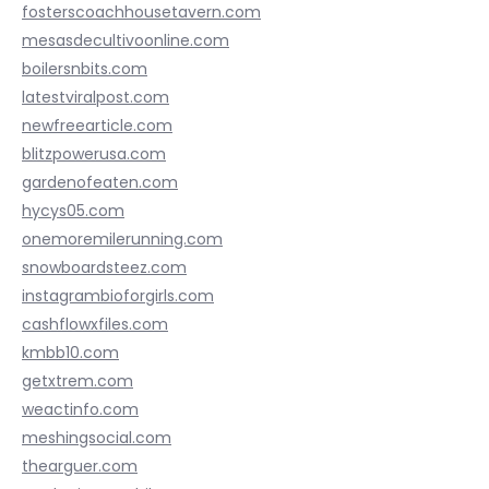
fosterscoachhousetavern.com
mesasdecultivoonline.com
boilersnbits.com
latestviralpost.com
newfreearticle.com
blitzpowerusa.com
gardenofeaten.com
hycys05.com
onemoremilerunning.com
snowboardsteez.com
instagrambioforgirls.com
cashflowxfiles.com
kmbb10.com
getxtrem.com
weactinfo.com
meshingsocial.com
thearguer.com