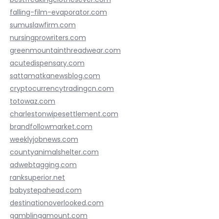
falling-film-evaporator.com
sumuslawfirm.com
nursingprowriters.com
greenmountainthreadwear.com
acutedispensary.com
sattamatkanewsblog.com
cryptocurrencytradingcn.com
totowaz.com
charlestonwipesettlement.com
brandfollowmarket.com
weeklyjobnews.com
countyanimalshelter.com
adwebtagging.com
ranksuperior.net
babystepahead.com
destinationoverlooked.com
gamblingamount.com