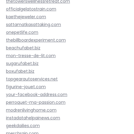
thetowerswellnessretreat.com
officialgelatostrain.com
kaethejeweler.com
sattamatkasattaking.com
onepetlife.com
thebillboardexperiment.com
beachufabet.biz
mon-tresse-de-lit.com
sugarufabet.biz
boxufabet.biz
topgearautoservices.net
figurine-jouet.com
your-facebook-address.com
perroquet-ma-passion.com
modrenlivinghome.com
instadatahelpainews.com
geekdailies.com
merchrain.com