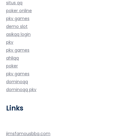
situs qq
poker online
pkv games
demo slot
asikqq login
pkv
pkv games
ahliqq
poker
pkv games
dominoqq
dominoqq pkv
Links
jimsfamousbbq.com