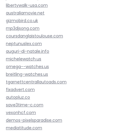
libertywalk-usa.com
australiamovie.net
gizmobird.co.uk
mp3djsong.com
coursdanglaistoulouse.com
neptunuslex.com
auguri-di-natale.info
michelewatch.us
omega--watches.us
breitling-watches.us
tgarnettcentrallautoads.com
fixadvert.com
autopluz.co
save3time-c.com
vexonhcf.com
demos-pixelsparadise.com
mediatitude.com