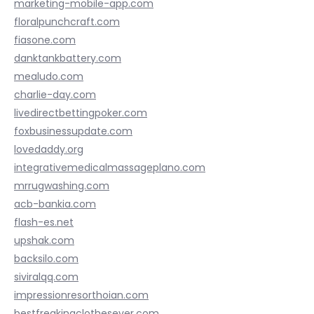
marketing-mobile-app.com
floralpunchcraft.com
fiasone.com
danktankbattery.com
mealudo.com
charlie-day.com
livedirectbettingpoker.com
foxbusinessupdate.com
lovedaddy.org
integrativemedicalmassageplano.com
mrrugwashing.com
acb-bankia.com
flash-es.net
upshak.com
backsilo.com
siviralqq.com
impressionresorthoian.com
bestfreakingclothesever.com