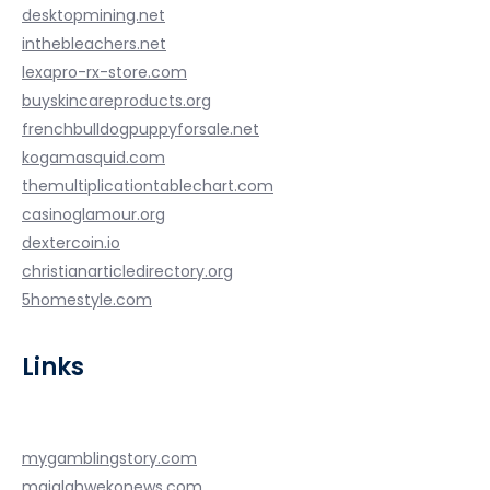
desktopmining.net
inthebleachers.net
lexapro-rx-store.com
buyskincareproducts.org
frenchbulldogpuppyforsale.net
kogamasquid.com
themultiplicationtablechart.com
casinoglamour.org
dextercoin.io
christianarticledirectory.org
5homestyle.com
Links
mygamblingstory.com
majalahwekonews.com