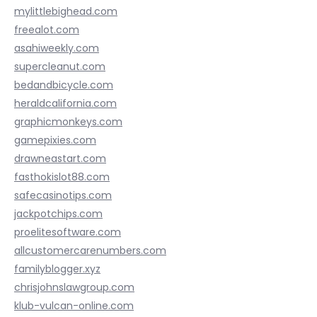
mylittlebighead.com
freealot.com
asahiweekly.com
supercleanut.com
bedandbicycle.com
heraldcalifornia.com
graphicmonkeys.com
gamepixies.com
drawneastart.com
fasthokislot88.com
safecasinotips.com
jackpotchips.com
proelitesoftware.com
allcustomercarenumbers.com
familyblogger.xyz
chrisjohnslawgroup.com
klub-vulcan-online.com