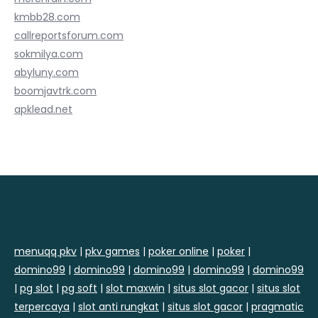
kmbb28.com
callreportsforum.com
sokmilya.com
abyluny.com
boomjavtrk.com
apklead.net
menuqq pkv
|
pkv games
|
poker online
|
poker
|
domino99
|
domino99
|
domino99
|
domino99
|
domino99
|
pg slot
|
pg soft
|
slot maxwin
|
situs slot gacor
|
situs slot
terpercaya
|
slot anti rungkat
|
situs slot gacor
|
pragmatic