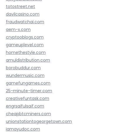
totostreet.net
davilcasino.com
fraudwatchai.com
aem-x.com
cryptooblogs.com
gameuplevel.com
homethestyle.com
amuldistribution.com
borobuddur.com
wundermusic.com
gamefungames.com
25-minute-timer.com
creativefuntask.com
engrsaifulsaif.com
cheapbtcminers.com
unionstationtogeorgetown.com
iamayudoc.com