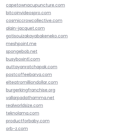
capetownacupuncture.com
bitcoinvideospro.com
cosmiccrowcollective.com
alain-jacquet.com
gotisouizakayabakeneko.com
meshpoint.me
spongebob.net
busyboxintl.com
auttayanratchapak.com
postcoffeebarva.com
elteatromilliondollar.com
burgerkingfranchise.org
vallarpadathamma.net
realworldsize.com
teknolama.com
productforbaby.com
orb-z.com