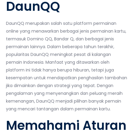
DaunQQ
DaunQQ merupakan salah satu platform permainan
online yang menawarkan berbagai jenis permainan kartu,
termasuk Domino QQ, Bandar Q, dan berbagai jenis
permainan lainnya. Dalam beberapa tahun terakhir,
popularitas DaunQQ meningkat pesat di kalangan
pemain Indonesia. Manfaat yang ditawarkan oleh
platform ini tidak hanya berupa hiburan, tetapi juga
kesempatan untuk mendapatkan penghasilan tambahan
jika dimainkan dengan strategi yang tepat. Dengan
pengalaman yang menyenangkan dan peluang meraih
kemenangan, DaunQQ menjadi pilihan banyak pemain
yang mencari tantangan dalam permainan kartu.
Memahami Aturan