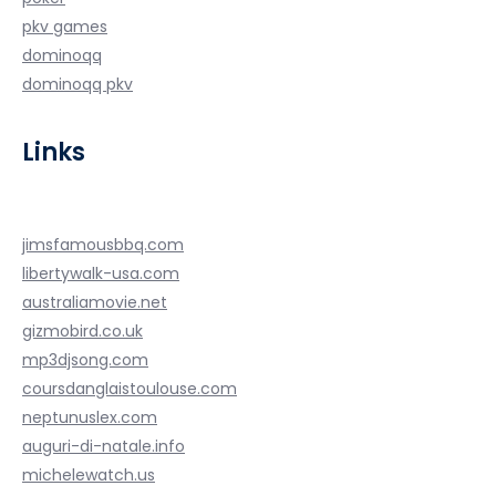
pkv games
dominoqq
dominoqq pkv
Links
jimsfamousbbq.com
libertywalk-usa.com
australiamovie.net
gizmobird.co.uk
mp3djsong.com
coursdanglaistoulouse.com
neptunuslex.com
auguri-di-natale.info
michelewatch.us