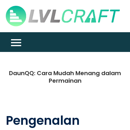
Skip
to
K
content
Da
S
De
O
pu
ma
T
ga
d
sit
D
on
P
DaunQQ: Cara Mudah Menang dalam
te
S
Permainan
ya
me
pe
me
be
Pengenalan
har