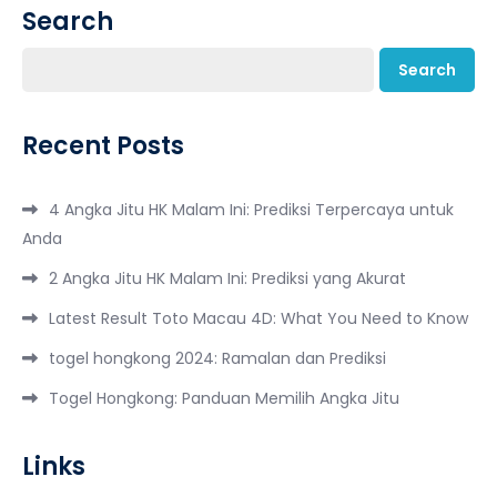
Search
Search
Recent Posts
4 Angka Jitu HK Malam Ini: Prediksi Terpercaya untuk
Anda
2 Angka Jitu HK Malam Ini: Prediksi yang Akurat
Latest Result Toto Macau 4D: What You Need to Know
togel hongkong 2024: Ramalan dan Prediksi
Togel Hongkong: Panduan Memilih Angka Jitu
Links