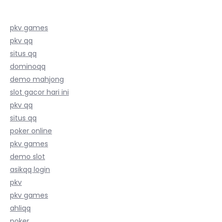
pkv games
pkv qq
situs qq
dominoqq
demo mahjong
slot gacor hari ini
pkv qq
situs qq
poker online
pkv games
demo slot
asikqq login
pkv
pkv games
ahliqq
poker