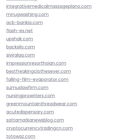
integrativemedicalmassageplano.com
mrrugwashing.com
acb-bankia.com
flash-es.net
upshak.com
backsilo.com
siviralqq.com
impressionresorthoian.com
bestfreakingclothesever.com
falling-film-evaporator.com
sumuslawfirm.com
nursingprowriters.com
greenmountainthreadwear.com
acutedispensary.com
sattamatkanewsblog.com
cryptocurrencytradingcn.com
totowaz.com