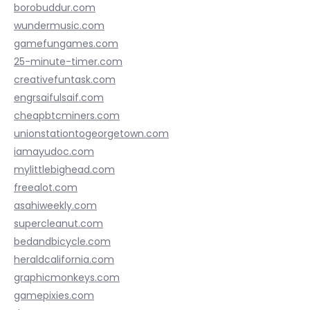
borobuddur.com
wundermusic.com
gamefungames.com
25-minute-timer.com
creativefuntask.com
engrsaifulsaif.com
cheapbtcminers.com
unionstationtogeorgetown.com
iamayudoc.com
mylittlebighead.com
freealot.com
asahiweekly.com
supercleanut.com
bedandbicycle.com
heraldcalifornia.com
graphicmonkeys.com
gamepixies.com