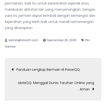
permainan, baik itu untuk beristirahat sejenak atau
melakukan aktivitas lain yang menyenangkan. Dengan
cara ini, pemain dapat kembali dengan semangat dan
kejernihan yang lebih baik untuk meraih kemenangan
yang diharapkan.
September 26, 2025
Pkv
Games
Post
Panduan Lengkap Bermain di PasarQQ
navigation
IdolaQQ: Menggali Dunia Taruhan Online yang
Aman