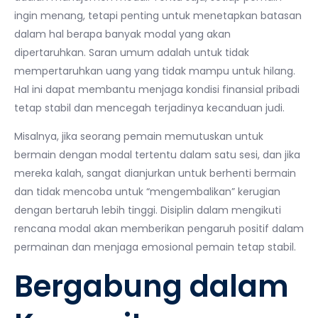
ingin menang, tetapi penting untuk menetapkan batasan
dalam hal berapa banyak modal yang akan
dipertaruhkan. Saran umum adalah untuk tidak
mempertaruhkan uang yang tidak mampu untuk hilang.
Hal ini dapat membantu menjaga kondisi finansial pribadi
tetap stabil dan mencegah terjadinya kecanduan judi.
Misalnya, jika seorang pemain memutuskan untuk
bermain dengan modal tertentu dalam satu sesi, dan jika
mereka kalah, sangat dianjurkan untuk berhenti bermain
dan tidak mencoba untuk “mengembalikan” kerugian
dengan bertaruh lebih tinggi. Disiplin dalam mengikuti
rencana modal akan memberikan pengaruh positif dalam
permainan dan menjaga emosional pemain tetap stabil.
Bergabung dalam