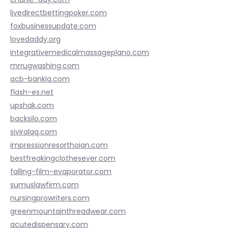
livedirectbettingpoker.com
foxbusinessupdate.com
lovedaddy.org
integrativemedicalmassageplano.com
mrrugwashing.com
acb-bankia.com
flash-es.net
upshak.com
backsilo.com
siviralqq.com
impressionresorthoian.com
bestfreakingclothesever.com
falling-film-evaporator.com
sumuslawfirm.com
nursingprowriters.com
greenmountainthreadwear.com
acutedispensary.com