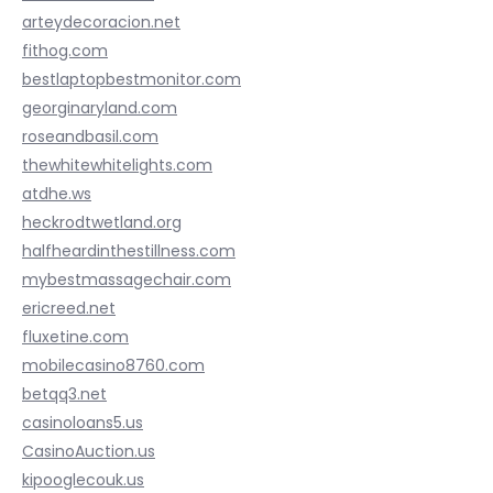
arteydecoracion.net
fithog.com
bestlaptopbestmonitor.com
georginaryland.com
roseandbasil.com
thewhitewhitelights.com
atdhe.ws
heckrodtwetland.org
halfheardinthestillness.com
mybestmassagechair.com
ericreed.net
fluxetine.com
mobilecasino8760.com
betqq3.net
casinoloans5.us
CasinoAuction.us
kipooglecouk.us