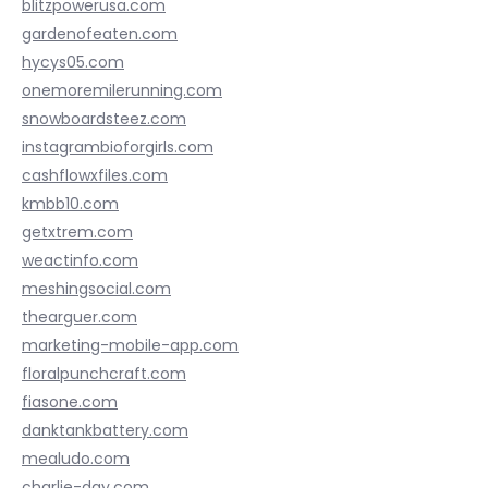
blitzpowerusa.com
gardenofeaten.com
hycys05.com
onemoremilerunning.com
snowboardsteez.com
instagrambioforgirls.com
cashflowxfiles.com
kmbb10.com
getxtrem.com
weactinfo.com
meshingsocial.com
thearguer.com
marketing-mobile-app.com
floralpunchcraft.com
fiasone.com
danktankbattery.com
mealudo.com
charlie-day.com