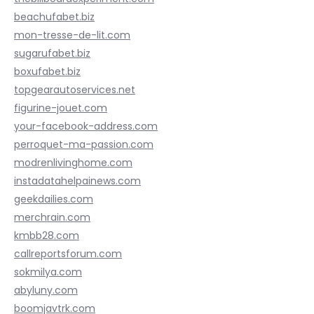
beachufabet.biz
mon-tresse-de-lit.com
sugarufabet.biz
boxufabet.biz
topgearautoservices.net
figurine-jouet.com
your-facebook-address.com
perroquet-ma-passion.com
modrenlivinghome.com
instadatahelpainews.com
geekdailies.com
merchrain.com
kmbb28.com
callreportsforum.com
sokmilya.com
abyluny.com
boomjavtrk.com