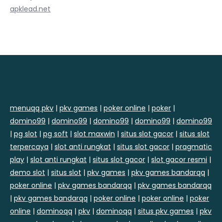
apklead.net
menuqq pkv
|
pkv games
|
poker online
|
poker
|
domino99
|
domino99
|
domino99
|
domino99
|
domino99
|
pg slot
|
pg soft
|
slot maxwin
|
situs slot gacor
|
situs slot
terpercaya
|
slot anti rungkat
|
situs slot gacor
|
pragmatic
play
|
slot anti rungkat
|
situs slot gacor
|
slot gacor resmi
|
demo slot
|
situs slot
|
pkv games
|
pkv games bandarqq
|
poker online
|
pkv games bandarqq
|
pkv games bandarqq
|
pkv games bandarqq
|
poker online
|
poker online
|
poker
online
|
dominoqq
|
pkv
|
dominoqq
|
situs pkv games
|
pkv