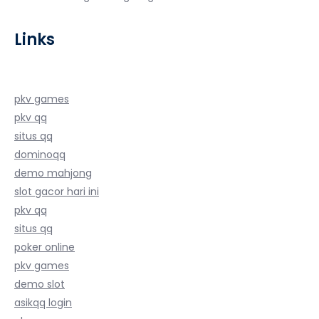
Links
pkv games
pkv qq
situs qq
dominoqq
demo mahjong
slot gacor hari ini
pkv qq
situs qq
poker online
pkv games
demo slot
asikqq login