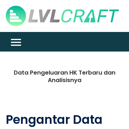
Skip
to
K
content
Da
S
De
O
pu
ma
T
ga
d
sit
D
on
P
Data Pengeluaran HK Terbaru dan
te
S
Analisisnya
ya
me
pe
me
be
Pengantar Data
har