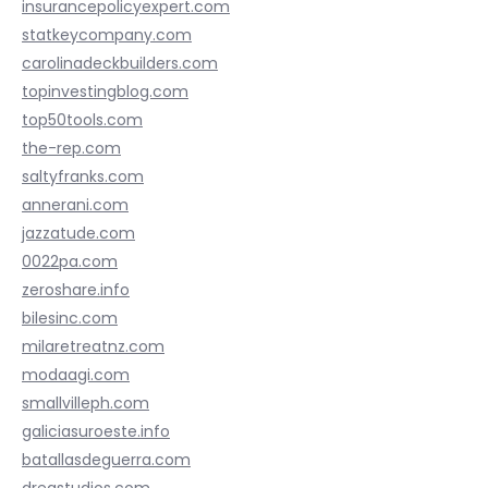
insurancepolicyexpert.com
statkeycompany.com
carolinadeckbuilders.com
topinvestingblog.com
top50tools.com
the-rep.com
saltyfranks.com
annerani.com
jazzatude.com
0022pa.com
zeroshare.info
bilesinc.com
milaretreatnz.com
modaagi.com
smallvilleph.com
galiciasuroeste.info
batallasdeguerra.com
dregstudios.com