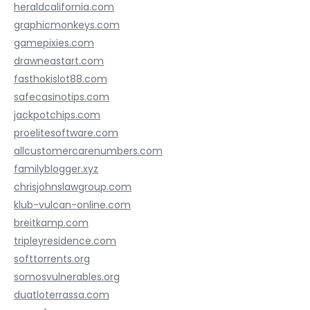
heraldcalifornia.com
graphicmonkeys.com
gamepixies.com
drawneastart.com
fasthokislot88.com
safecasinotips.com
jackpotchips.com
proelitesoftware.com
allcustomercarenumbers.com
familyblogger.xyz
chrisjohnslawgroup.com
klub-vulcan-online.com
breitkamp.com
tripleyresidence.com
softtorrents.org
somosvulnerables.org
duatloterrassa.com