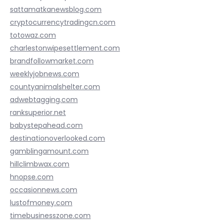
sattamatkanewsblog.com
cryptocurrencytradingcn.com
totowaz.com
charlestonwipesettlement.com
brandfollowmarket.com
weeklyjobnews.com
countyanimalshelter.com
adwebtagging.com
ranksuperior.net
babystepahead.com
destinationoverlooked.com
gamblingamount.com
hillclimbwax.com
hnopse.com
occasionnews.com
lustofmoney.com
timebusinesszone.com