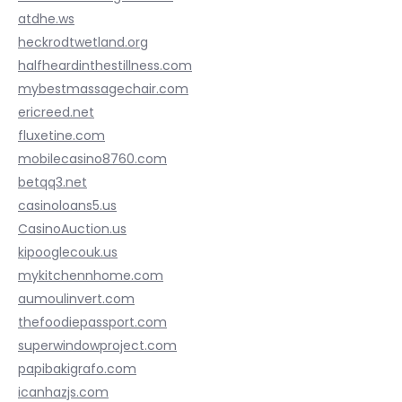
atdhe.ws
heckrodtwetland.org
halfheardinthestillness.com
mybestmassagechair.com
ericreed.net
fluxetine.com
mobilecasino8760.com
betqq3.net
casinoloans5.us
CasinoAuction.us
kipooglecouk.us
mykitchennhome.com
aumoulinvert.com
thefoodiepassport.com
superwindowproject.com
papibakigrafo.com
icanhazjs.com