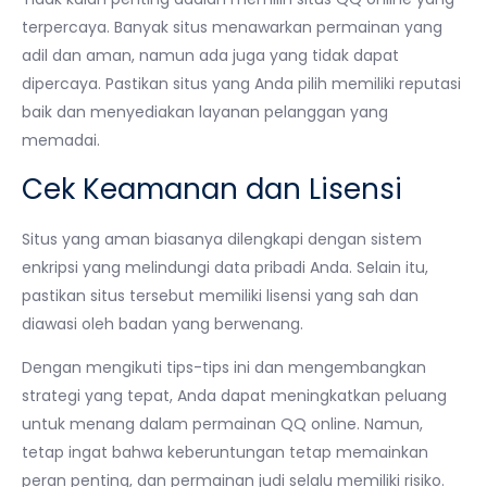
terpercaya. Banyak situs menawarkan permainan yang
adil dan aman, namun ada juga yang tidak dapat
dipercaya. Pastikan situs yang Anda pilih memiliki reputasi
baik dan menyediakan layanan pelanggan yang
memadai.
Cek Keamanan dan Lisensi
Situs yang aman biasanya dilengkapi dengan sistem
enkripsi yang melindungi data pribadi Anda. Selain itu,
pastikan situs tersebut memiliki lisensi yang sah dan
diawasi oleh badan yang berwenang.
Dengan mengikuti tips-tips ini dan mengembangkan
strategi yang tepat, Anda dapat meningkatkan peluang
untuk menang dalam permainan QQ online. Namun,
tetap ingat bahwa keberuntungan tetap memainkan
peran penting, dan permainan judi selalu memiliki risiko.