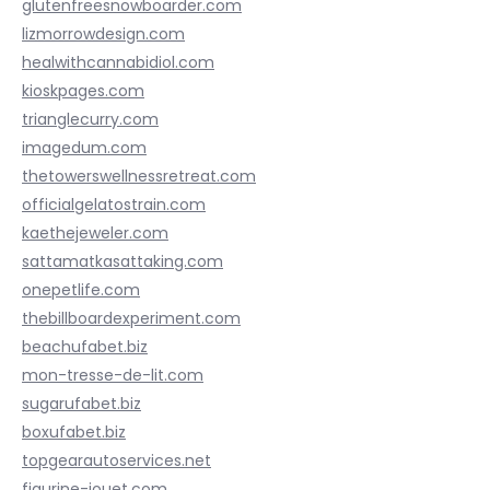
glutenfreesnowboarder.com
lizmorrowdesign.com
healwithcannabidiol.com
kioskpages.com
trianglecurry.com
imagedum.com
thetowerswellnessretreat.com
officialgelatostrain.com
kaethejeweler.com
sattamatkasattaking.com
onepetlife.com
thebillboardexperiment.com
beachufabet.biz
mon-tresse-de-lit.com
sugarufabet.biz
boxufabet.biz
topgearautoservices.net
figurine-jouet.com