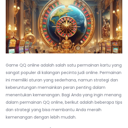
Game QQ online adalah salah satu permainan kartu yang
sangat populer di kalangan pecinta judi online. Permainan
ini memiliki aturan yang sederhana, namun strategi dan
keberuntungan memainkan peran penting dalam
menentukan kemenangan. Bagi Anda yang ingin menang
dalam permainan QQ online, berikut adalah beberapa tips
dan strategi yang bisa membantu Anda meraih
kemenangan dengan lebih mudah.