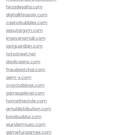
hirzadesalta.com
digitallifeopoly.com
casinobubbles.com
seputargym.com
impiyanamall.com
optguardian.com
totostreet.net
davilcasino.com
fraudwatchai.com
aem-x.com
cryptooblogs.com
gameuplevel.com
homethestyle.com
amuldistribution.com
borobuddur.com
wundermusic.com
gamefungames.com