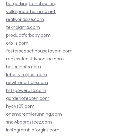
burgerkingfranchise.org
vallarpadathamma.net
realworldsize.com
teknolama.com
productforbaby.com
orb-z.com
fosterscoachhousetavern.com
mesasdecultivoonline.com
boilersnbits.com
latestviralpost.com
newfreearticle.com
blitzpowerusa.com
gardenofeaten.com
hycys05.com
onemoremilerunning.com
snowboardsteez.com
instagrambioforgirls.com