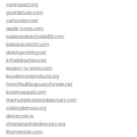
canimpact.org
goviralstudy.com
cartourism.net
apple-cores.com
pulserasdeactividad10.com
barbaracarlotti.com
desktopmining.net
inthebleachers.net
lexapro-rx-store.com
buyskincareproducts.org
frenchbulldogpuppyforsale.net
kogamasquid.com
themultiplicationtablechart.com
casinoglamour.org
dextercoin.io
christianarticledirectory.org
5homestyle.com