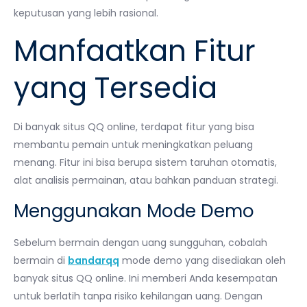
keputusan yang lebih rasional.
Manfaatkan Fitur
yang Tersedia
Di banyak situs QQ online, terdapat fitur yang bisa
membantu pemain untuk meningkatkan peluang
menang. Fitur ini bisa berupa sistem taruhan otomatis,
alat analisis permainan, atau bahkan panduan strategi.
Menggunakan Mode Demo
Sebelum bermain dengan uang sungguhan, cobalah
bermain di
bandarqq
mode demo yang disediakan oleh
banyak situs QQ online. Ini memberi Anda kesempatan
untuk berlatih tanpa risiko kehilangan uang. Dengan