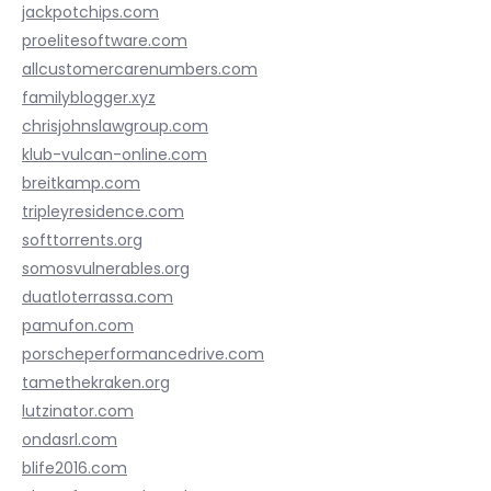
jackpotchips.com
proelitesoftware.com
allcustomercarenumbers.com
familyblogger.xyz
chrisjohnslawgroup.com
klub-vulcan-online.com
breitkamp.com
tripleyresidence.com
softtorrents.org
somosvulnerables.org
duatloterrassa.com
pamufon.com
porscheperformancedrive.com
tamethekraken.org
lutzinator.com
ondasrl.com
blife2016.com